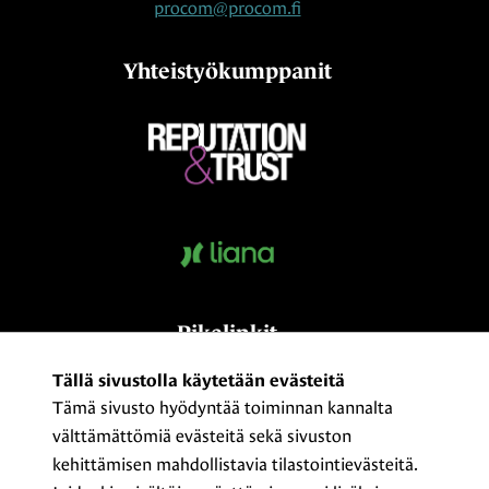
procom@procom.fi
Yhteistyökumppanit
Pikalinkit
Kumppaniksi?
Tällä sivustolla käytetään evästeitä
Tämä sivusto hyödyntää toiminnan kannalta
Medialle
välttämättömiä evästeitä sekä sivuston
Yhteystiedot ja laskutusosoitteet
kehittämisen mahdollistavia tilastointievästeitä.
ProCom – The Finnish Association of