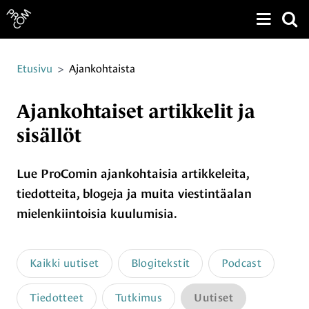
Näytä v
Siirry sivun sisältöön
Etusivu
>
Ajankohtaista
Ajankohtaiset artikkelit ja
sisällöt
Lue ProComin ajankohtaisia artikkeleita,
tiedotteita, blogeja ja muita viestintäalan
mielenkiintoisia kuulumisia.
Kaikki uutiset
Blogitekstit
Podcast
Tiedotteet
Tutkimus
Uutiset