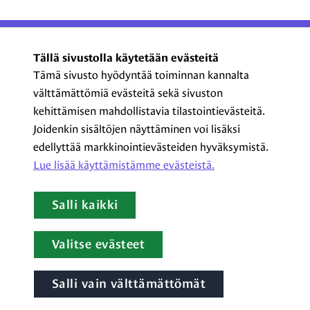
ProCom – Viestinnän
Tällä sivustolla käytetään evästeitä
ammattilaiset ry
Tämä sivusto hyödyntää toiminnan kannalta
välttämättömiä evästeitä sekä sivuston
Kasarmikatu 23 A 5, 2. krs
kehittämisen mahdollistavia tilastointievästeitä.
00130 Helsinki
Joidenkin sisältöjen näyttäminen voi lisäksi
+358 44 720 3022
edellyttää markkinointievästeiden hyväksymistä.
procom@procom.fi
Lue lisää käyttämistämme evästeistä.​​​​​​
procom.fi
Salli kaikki
LinkedIn
Facebook
Instagram
YouTube
Valitse evästeet
Salli vain välttämättömät
Tietoa evästeistä
|
Tietosuojaseloste