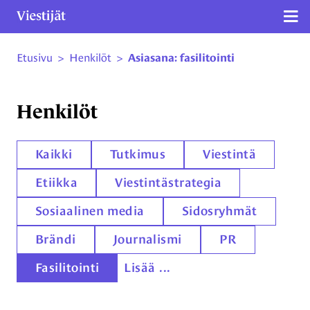
Näy
Etusivu
>
Henkilöt
>
Asiasana: fasilitointi
Siirry sivun sisältöön
Henkilöt
Kaikki
Tutkimus
Viestintä
Etiikka
Viestintästrategia
Sosiaalinen media
Sidosryhmät
Brändi
Journalismi
PR
Fasilitointi
Lisää ...