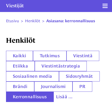
Näy
Etusivu
>
Henkilöt
>
Asiasana: kerronnallisuus
Siirry sivun sisältöön
Henkilöt
Kaikki
Tutkimus
Viestintä
Etiikka
Viestintästrategia
Sosiaalinen media
Sidosryhmät
Brändi
Journalismi
PR
Kerronnallisuus
Lisää ...