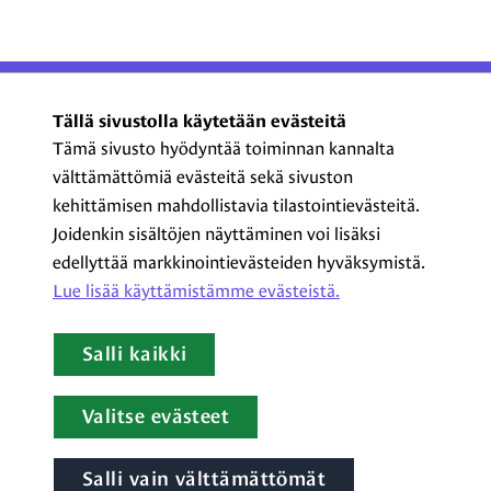
ProCom – Viestinnän
Tällä sivustolla käytetään evästeitä
ammattilaiset ry
Tämä sivusto hyödyntää toiminnan kannalta
välttämättömiä evästeitä sekä sivuston
Kasarmikatu 23 A 5, 2. krs
kehittämisen mahdollistavia tilastointievästeitä.
00130 Helsinki
Joidenkin sisältöjen näyttäminen voi lisäksi
+358 44 720 3022
edellyttää markkinointievästeiden hyväksymistä.
procom@procom.fi
Lue lisää käyttämistämme evästeistä.​​​​​​
procom.fi
Salli kaikki
LinkedIn
Facebook
Instagram
YouTube
Valitse evästeet
Salli vain välttämättömät
Tietoa evästeistä
|
Tietosuojaseloste