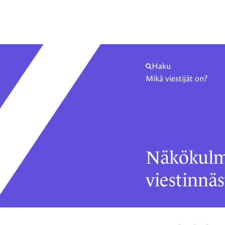
Haku
Mikä viestijät on?
Näkökulm
viestinnäs