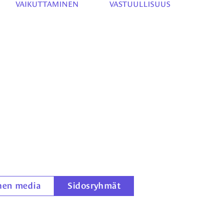
VAIKUTTAMINEN
VASTUULLISUUS
inen media
Sidosryhmät