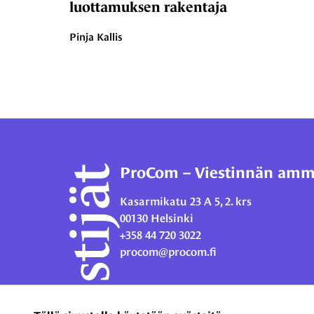
luottamuksen rakentaja
Pinja Kallis
ProCom – Viestinnän ammat
Kasarmikatu 23 A 5, 2. krs
00130 Helsinki
+358 44 720 3022
procom@procom.fi