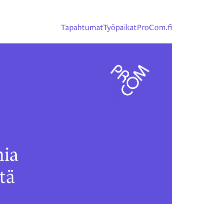
Tapahtumat
Työpaikat
ProCom.fi
ia
tä