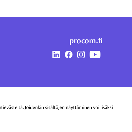
procom.fi
LinkedIn
Facebook
Instagram
YouTube
evästeitä. Joidenkin sisältöjen näyttäminen voi lisäksi
Tietoa evästeistä
|
Tietosuojaseloste