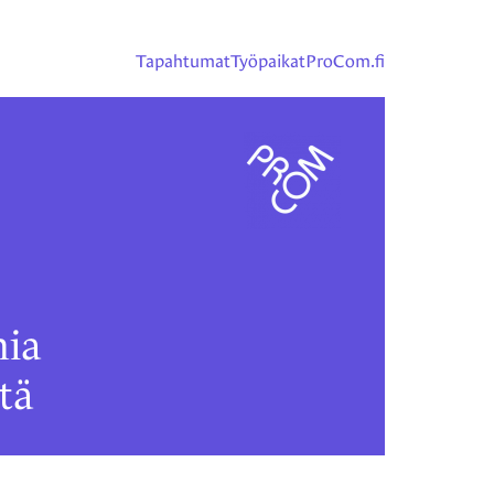
Tapahtumat
Työpaikat
ProCom.fi
ia
tä