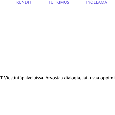
TRENDIT
TUTKIMUS
TYÖELÄMÄ
TT Viestintäpalveluissa. Arvostaa dialogia, jatkuvaa oppim