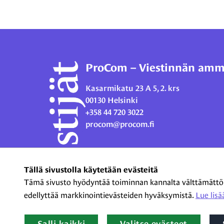
ProCom – Viestinnän ammat
Kasarmikatu 23 A 5, 2. krs
00130 Helsinki
+358 44 720 3022
procom@procom.fi
Tällä sivustolla käytetään evästeitä
Tämä sivusto hyödyntää toiminnan kannalta välttämättömiä
edellyttää markkinointievästeiden hyväksymistä.
Lue lisää