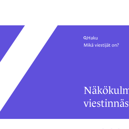
Haku
Mikä viestijät on?
Näkökulm
viestinnäs