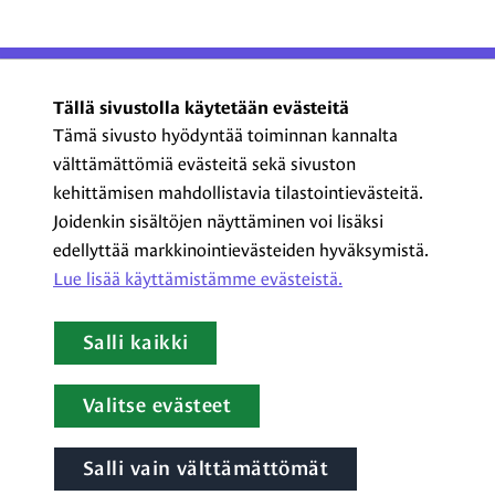
ProCom – Viestinnän
Tällä sivustolla käytetään evästeitä
ammattilaiset ry
Tämä sivusto hyödyntää toiminnan kannalta
välttämättömiä evästeitä sekä sivuston
Kasarmikatu 23 A 5, 2. krs
kehittämisen mahdollistavia tilastointievästeitä.
00130 Helsinki
Joidenkin sisältöjen näyttäminen voi lisäksi
+358 44 720 3022
edellyttää markkinointievästeiden hyväksymistä.
procom@procom.fi
Lue lisää käyttämistämme evästeistä.​​​​​​
procom.fi
Salli kaikki
LinkedIn
Facebook
Instagram
YouTube
Valitse evästeet
Salli vain välttämättömät
Tietoa evästeistä
|
Tietosuojaseloste