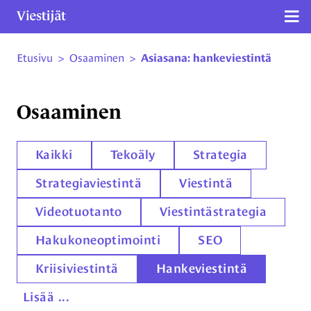
Näy
Etusivu
>
Osaaminen
>
Asiasana: hankeviestintä
Siirry sivun sisältöön
Osaaminen
Kaikki
Tekoäly
Strategia
Strategiaviestintä
Viestintä
Videotuotanto
Viestintästrategia
Hakukoneoptimointi
SEO
Kriisiviestintä
Hankeviestintä
Lisää ...