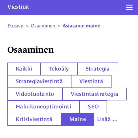
Näy
Etusivu
>
Osaaminen
>
Asiasana: maine
Siirry sivun sisältöön
Osaaminen
Kaikki
Tekoäly
Strategia
Strategiaviestintä
Viestintä
Videotuotanto
Viestintästrategia
Hakukoneoptimointi
SEO
Kriisiviestintä
Maine
Lisää ...