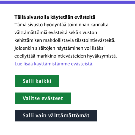
ProCom – Viestinnän
Tällä sivustolla käytetään evästeitä
ammattilaiset ry
Tämä sivusto hyödyntää toiminnan kannalta
välttämättömiä evästeitä sekä sivuston
Kasarmikatu 23 A 5, 2. krs
kehittämisen mahdollistavia tilastointievästeitä.
00130 Helsinki
Joidenkin sisältöjen näyttäminen voi lisäksi
+358 44 720 3022
edellyttää markkinointievästeiden hyväksymistä.
procom@procom.fi
Lue lisää käyttämistämme evästeistä.​​​​​​
procom.fi
Salli kaikki
LinkedIn
Facebook
Instagram
YouTube
Valitse evästeet
Salli vain välttämättömät
Tietoa evästeistä
|
Tietosuojaseloste