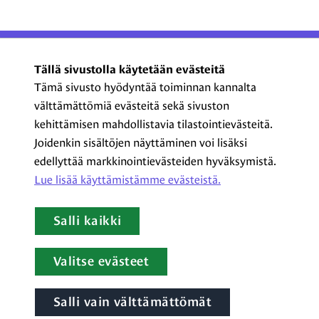
ProCom – Viestinnän
Tällä sivustolla käytetään evästeitä
ammattilaiset ry
Tämä sivusto hyödyntää toiminnan kannalta
välttämättömiä evästeitä sekä sivuston
Kasarmikatu 23 A 5, 2. krs
kehittämisen mahdollistavia tilastointievästeitä.
00130 Helsinki
Joidenkin sisältöjen näyttäminen voi lisäksi
+358 44 720 3022
edellyttää markkinointievästeiden hyväksymistä.
procom@procom.fi
Lue lisää käyttämistämme evästeistä.​​​​​​
procom.fi
Salli kaikki
LinkedIn
Facebook
Instagram
YouTube
Valitse evästeet
Salli vain välttämättömät
Tietoa evästeistä
|
Tietosuojaseloste