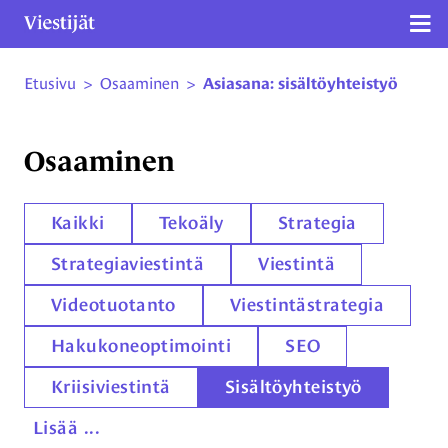
Näy
Etusivu
>
Osaaminen
>
Asiasana: sisältöyhteistyö
Siirry sivun sisältöön
Osaaminen
Kaikki
Tekoäly
Strategia
Strategiaviestintä
Viestintä
Videotuotanto
Viestintästrategia
Hakukoneoptimointi
SEO
Kriisiviestintä
Sisältöyhteistyö
Lisää ...