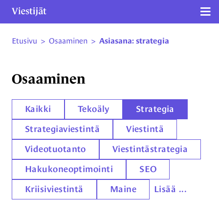
Näy
Etusivu
>
Osaaminen
>
Asiasana: strategia
Siirry sivun sisältöön
Osaaminen
Kaikki
Tekoäly
Strategia
Strategiaviestintä
Viestintä
Videotuotanto
Viestintästrategia
Hakukoneoptimointi
SEO
Kriisiviestintä
Maine
Lisää ...