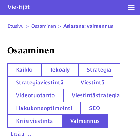
Näy
Etusivu
>
Osaaminen
>
Asiasana: valmennus
Siirry sivun sisältöön
Osaaminen
Kaikki
Tekoäly
Strategia
Strategiaviestintä
Viestintä
Videotuotanto
Viestintästrategia
Hakukoneoptimointi
SEO
Kriisiviestintä
Valmennus
Lisää ...