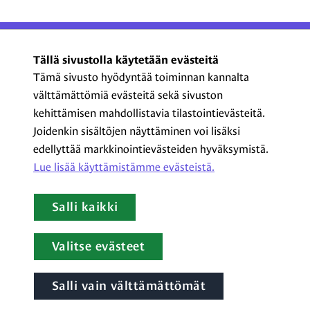
ProCom – Viestinnän
Tällä sivustolla käytetään evästeitä
ammattilaiset ry
Tämä sivusto hyödyntää toiminnan kannalta
välttämättömiä evästeitä sekä sivuston
Kasarmikatu 23 A 5, 2. krs
kehittämisen mahdollistavia tilastointievästeitä.
00130 Helsinki
Joidenkin sisältöjen näyttäminen voi lisäksi
+358 44 720 3022
edellyttää markkinointievästeiden hyväksymistä.
procom@procom.fi
Lue lisää käyttämistämme evästeistä.​​​​​​
procom.fi
Salli kaikki
LinkedIn
Facebook
Instagram
YouTube
Valitse evästeet
Salli vain välttämättömät
Tietoa evästeistä
|
Tietosuojaseloste