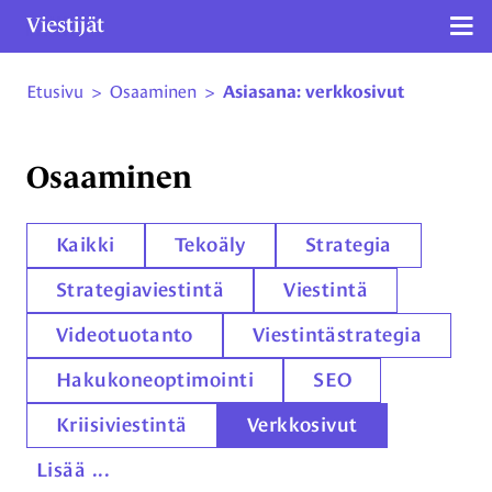
Näy
Etusivu
>
Osaaminen
>
Asiasana: verkkosivut
Siirry sivun sisältöön
Osaaminen
Kaikki
Tekoäly
Strategia
Strategiaviestintä
Viestintä
Videotuotanto
Viestintästrategia
Hakukoneoptimointi
SEO
Kriisiviestintä
Verkkosivut
Lisää ...