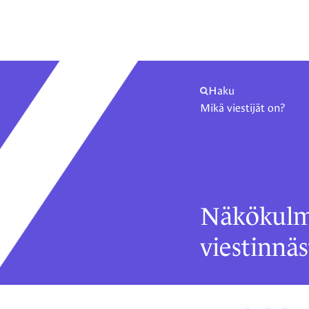
Haku
Mikä viestijät on?
Näkökulm
viestinnäs