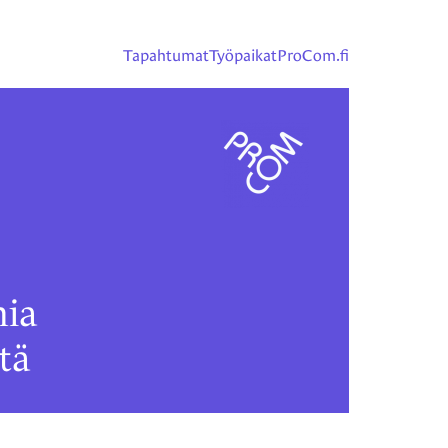
Tapahtumat
Työpaikat
ProCom.fi
ia
tä