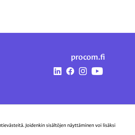
procom.fi
LinkedIn
Facebook
Instagram
YouTube
evästeitä. Joidenkin sisältöjen näyttäminen voi lisäksi
Tietoa evästeistä
|
Tietosuojaseloste