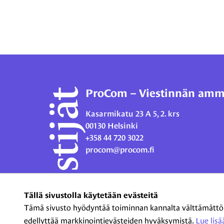
ProCom – Viestinnän ammat
Kasarmikatu 23 A 5, 2. krs
00130 Helsinki
+358 44 720 3022
procom@procom.fi
Tällä sivustolla käytetään evästeitä
Tämä sivusto hyödyntää toiminnan kannalta välttämättömiä
edellyttää markkinointievästeiden hyväksymistä.
Lue lisää