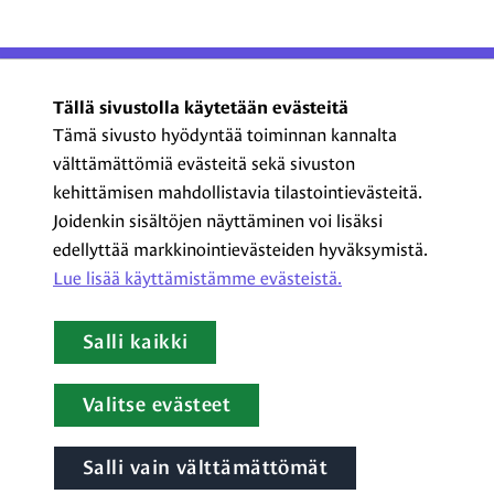
ProCom – Viestinnän
Tällä sivustolla käytetään evästeitä
ammattilaiset ry
Tämä sivusto hyödyntää toiminnan kannalta
välttämättömiä evästeitä sekä sivuston
Kasarmikatu 23 A 5, 2. krs
kehittämisen mahdollistavia tilastointievästeitä.
00130 Helsinki
Joidenkin sisältöjen näyttäminen voi lisäksi
+358 44 720 3022
edellyttää markkinointievästeiden hyväksymistä.
procom@procom.fi
Lue lisää käyttämistämme evästeistä.​​​​​​
procom.fi
Salli kaikki
LinkedIn
Facebook
Instagram
YouTube
Valitse evästeet
Salli vain välttämättömät
Tietoa evästeistä
|
Tietosuojaseloste