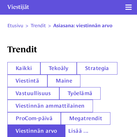
Näy
Etusivu
>
Trendit
>
Asiasana: viestinnän arvo
Siirry sivun sisältöön
Trendit
Kaikki
Tekoäly
Strategia
Viestintä
Maine
Vastuullisuus
Työelämä
Viestinnän ammattilainen
ProCom-päivä
Megatrendit
Viestinnän arvo
Lisää ...