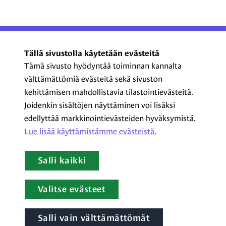
ProCom – Viestinnän
Tällä sivustolla käytetään evästeitä
ammattilaiset ry
Tämä sivusto hyödyntää toiminnan kannalta
välttämättömiä evästeitä sekä sivuston
Kasarmikatu 23 A 5, 2. krs
kehittämisen mahdollistavia tilastointievästeitä.
00130 Helsinki
Joidenkin sisältöjen näyttäminen voi lisäksi
+358 44 720 3022
edellyttää markkinointievästeiden hyväksymistä.
procom@procom.fi
Lue lisää käyttämistämme evästeistä.​​​​​​
procom.fi
Salli kaikki
LinkedIn
Facebook
Instagram
YouTube
Valitse evästeet
Salli vain välttämättömät
Tietoa evästeistä
|
Tietosuojaseloste