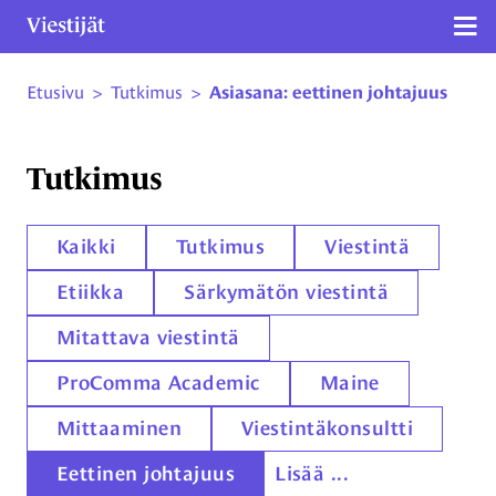
Näy
Etusivu
>
Tutkimus
>
Asiasana: eettinen johtajuus
Siirry sivun sisältöön
Tutkimus
Kaikki
Tutkimus
Viestintä
Etiikka
Särkymätön viestintä
Mitattava viestintä
ProComma Academic
Maine
Mittaaminen
Viestintäkonsultti
Eettinen johtajuus
Lisää ...