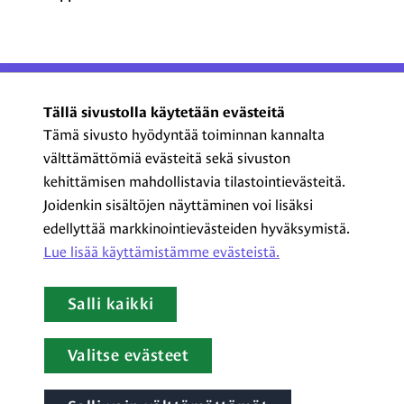
ProCom – Viestinnän
Tällä sivustolla käytetään evästeitä
ammattilaiset ry
Tämä sivusto hyödyntää toiminnan kannalta
välttämättömiä evästeitä sekä sivuston
Kasarmikatu 23 A 5, 2. krs
kehittämisen mahdollistavia tilastointievästeitä.
00130 Helsinki
Joidenkin sisältöjen näyttäminen voi lisäksi
+358 44 720 3022
edellyttää markkinointievästeiden hyväksymistä.
procom@procom.fi
Lue lisää käyttämistämme evästeistä.​​​​​​
procom.fi
Salli kaikki
LinkedIn
Facebook
Instagram
YouTube
Valitse evästeet