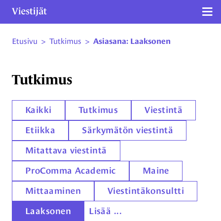
Näy
Etusivu
>
Tutkimus
>
Asiasana: Laaksonen
Siirry sivun sisältöön
Tutkimus
Kaikki
Tutkimus
Viestintä
Etiikka
Särkymätön viestintä
Mitattava viestintä
ProComma Academic
Maine
Mittaaminen
Viestintäkonsultti
Laaksonen
Lisää ...