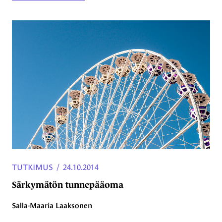
TUTKIMUS
/
24.10.2014
Särkymätön tunnepääoma
Salla-Maaria Laaksonen