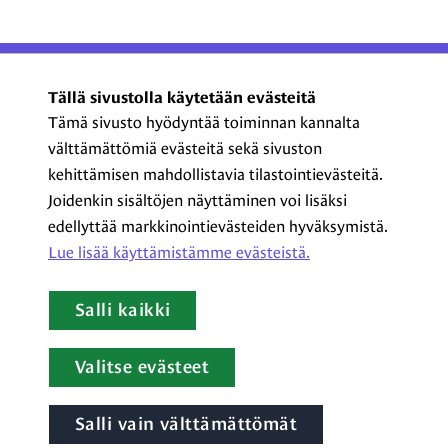
ProCom – Viestinnän
Tällä sivustolla käytetään evästeitä
ammattilaiset ry
Tämä sivusto hyödyntää toiminnan kannalta
välttämättömiä evästeitä sekä sivuston
Kasarmikatu 23 A 5, 2. krs
kehittämisen mahdollistavia tilastointievästeitä.
00130 Helsinki
Joidenkin sisältöjen näyttäminen voi lisäksi
+358 44 720 3022
edellyttää markkinointievästeiden hyväksymistä.
procom@procom.fi
Lue lisää käyttämistämme evästeistä.​​​​​​
procom.fi
Salli kaikki
LinkedIn
Facebook
Instagram
YouTube
Valitse evästeet
Salli vain välttämättömät
Tietoa evästeistä
|
Tietosuojaseloste