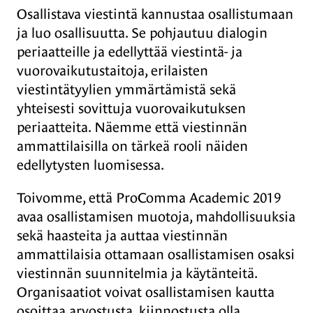
Osallistava viestintä kannustaa osallistumaan
ja luo osallisuutta. Se pohjautuu dialogin
periaatteille ja edellyttää viestintä- ja
vuorovaikutustaitoja, erilaisten
viestintätyylien ymmärtämistä sekä
yhteisesti sovittuja vuorovaikutuksen
periaatteita. Näemme että viestinnän
ammattilaisilla on tärkeä rooli näiden
edellytysten luomisessa.
Toivomme, että ProComma Academic 2019
avaa osallistamisen muotoja, mahdollisuuksia
sekä haasteita ja auttaa viestinnän
ammattilaisia ottamaan osallistamisen osaksi
viestinnän suunnitelmia ja käytänteitä.
Organisaatiot voivat osallistamisen kautta
osoittaa arvostusta, kiinnostusta olla