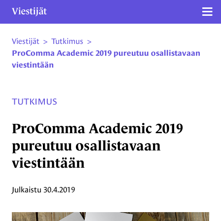
Näy
Viestijät
>
Tutkimus
>
Siirry sivun sisältöön
ProComma Academic 2019 pureutuu osallistavaan
viestintään
TUTKIMUS
ProComma Academic 2019
pureutuu osallistavaan
viestintään
Julkaistu
30.4.2019