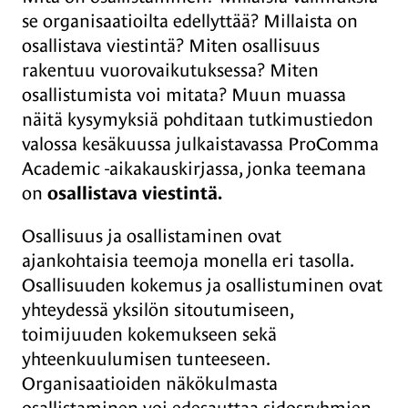
se organisaatioilta edellyttää? Millaista on
osallistava viestintä? Miten osallisuus
rakentuu vuorovaikutuksessa? Miten
osallistumista voi mitata? Muun muassa
näitä kysymyksiä pohditaan tutkimustiedon
valossa kesäkuussa julkaistavassa ProComma
Academic -aikakauskirjassa, jonka teemana
on
osallistava viestintä.
Osallisuus ja osallistaminen ovat
ajankohtaisia teemoja monella eri tasolla.
Osallisuuden kokemus ja osallistuminen ovat
yhteydessä yksilön sitoutumiseen,
toimijuuden kokemukseen sekä
yhteenkuulumisen tunteeseen.
Organisaatioiden näkökulmasta
osallistaminen voi edesauttaa sidosryhmien