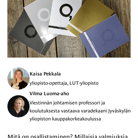
Kaisa Pekkala
yliopisto-opettaja, LUT-yliopisto
Vilma Luoma-aho
Viestinnän johtamisen professori ja
koulutuksesta vastaava varadekaani Jyväskylän
yliopiston kauppakorkeakoulussa
Mitä on osallistaminen? Millaisia valmiuksia