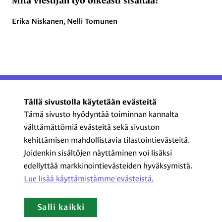
Mitä viestijän työ oikeasti sisältää?
Erika Niskanen, Nelli Tomunen
ProCom – Viestinnän
Tällä sivustolla käytetään evästeitä
ammattilaiset ry
Tämä sivusto hyödyntää toiminnan kannalta
välttämättömiä evästeitä sekä sivuston
Kasarmikatu 23 A 5, 2. krs
kehittämisen mahdollistavia tilastointievästeitä.
00130 Helsinki
Joidenkin sisältöjen näyttäminen voi lisäksi
+358 44 720 3022
edellyttää markkinointievästeiden hyväksymistä.
procom@procom.fi
Lue lisää käyttämistämme evästeistä.​​​​​​
procom.fi
Salli kaikki