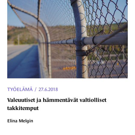
TYÖELÄMÄ
/
27.6.2018
Valeuutiset ja hämmentävät valtiolliset
takkitemput
Elina Melgin