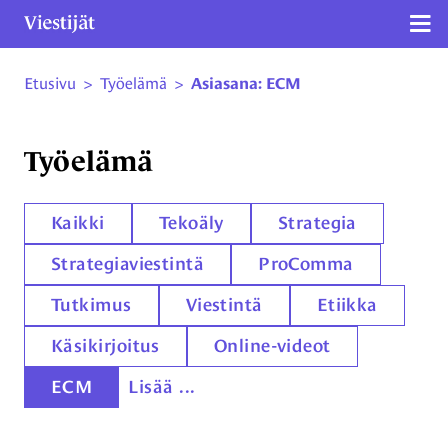
Näy
Etusivu
>
Työelämä
>
Asiasana: ECM
Siirry sivun sisältöön
Työelämä
Kaikki
Tekoäly
Strategia
Strategiaviestintä
ProComma
Tutkimus
Viestintä
Etiikka
Käsikirjoitus
Online-videot
ECM
Lisää ...