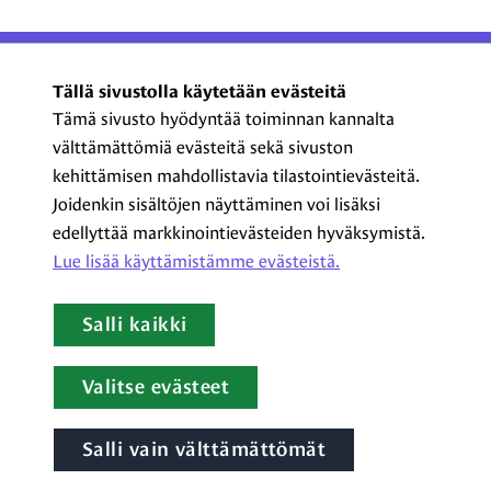
ProCom – Viestinnän
Tällä sivustolla käytetään evästeitä
ammattilaiset ry
Tämä sivusto hyödyntää toiminnan kannalta
välttämättömiä evästeitä sekä sivuston
Kasarmikatu 23 A 5, 2. krs
kehittämisen mahdollistavia tilastointievästeitä.
00130 Helsinki
Joidenkin sisältöjen näyttäminen voi lisäksi
+358 44 720 3022
edellyttää markkinointievästeiden hyväksymistä.
procom@procom.fi
Lue lisää käyttämistämme evästeistä.​​​​​​
procom.fi
Salli kaikki
LinkedIn
Facebook
Instagram
YouTube
Valitse evästeet
Salli vain välttämättömät
Tietoa evästeistä
|
Tietosuojaseloste