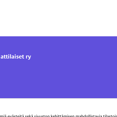
tilaiset ry
 evästeitä sekä sivuston kehittämisen mahdollistavia tilastointi