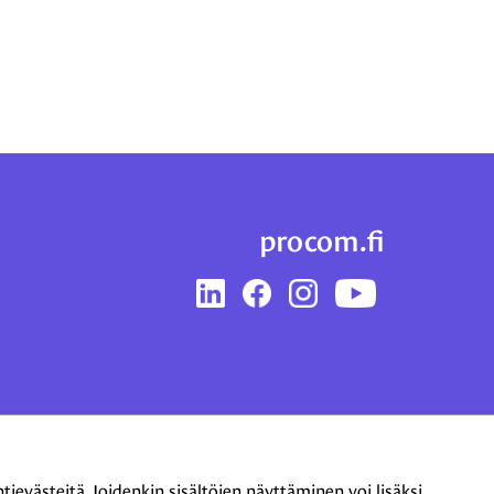
procom.fi
LinkedIn
Facebook
Instagram
YouTube
evästeitä. Joidenkin sisältöjen näyttäminen voi lisäksi