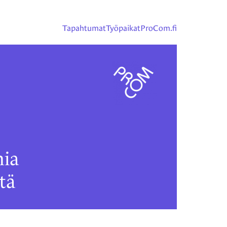
Tapahtumat
Työpaikat
ProCom.fi
ia
tä