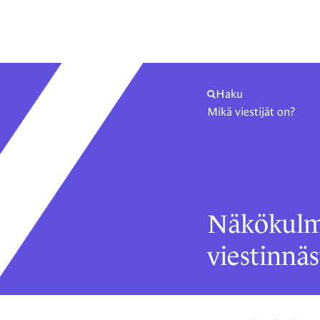
Haku
Mikä viestijät on?
Näkökulm
viestinnäs