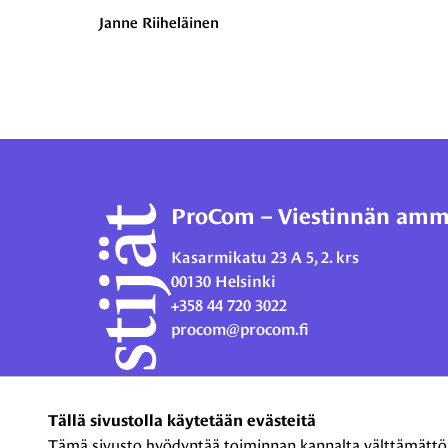
Janne Riiheläinen
ProCom – Viestinnän ammat
Kasarmikatu 23 A 5, 2. krs
00130 Helsinki
+358 44 720 3022
procom@procom.fi
Tällä sivustolla käytetään evästeitä
Tämä sivusto hyödyntää toiminnan kannalta välttämättömiä