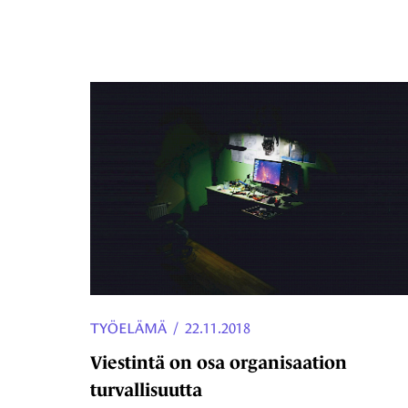
TYÖELÄMÄ
/
22.11.2018
Viestintä on osa organisaation
turvallisuutta