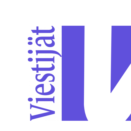
Siirry sivun sisältöön