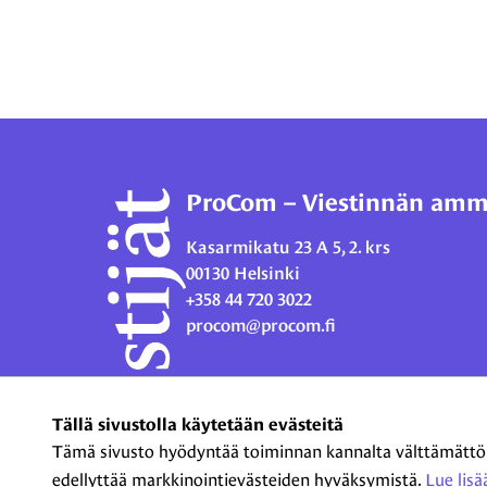
ProCom – Viestinnän ammat
Kasarmikatu 23 A 5, 2. krs
00130 Helsinki
+358 44 720 3022
procom@procom.fi
Tällä sivustolla käytetään evästeitä
Tämä sivusto hyödyntää toiminnan kannalta välttämättömiä
edellyttää markkinointievästeiden hyväksymistä.
Lue lisää