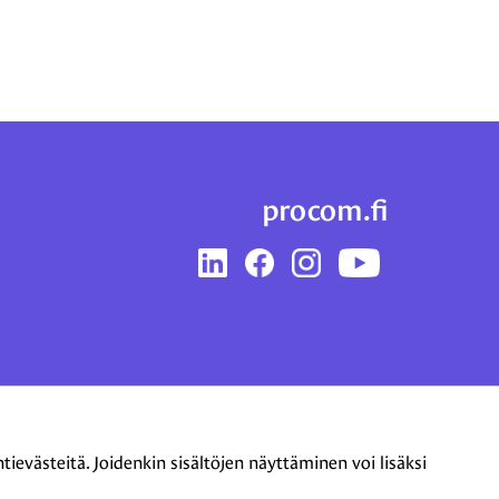
procom.fi
LinkedIn
Facebook
Instagram
YouTube
evästeitä. Joidenkin sisältöjen näyttäminen voi lisäksi
Tietoa evästeistä
|
Tietosuojaseloste