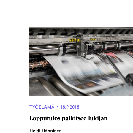
TYÖELÄMÄ
/
18.9.2018
Lopputulos palkitsee lukijan
Heidi Hänninen