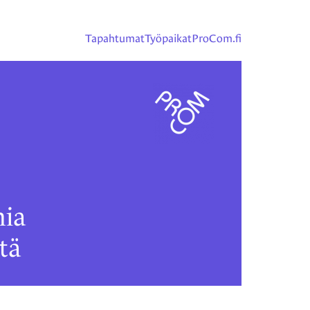
Tapahtumat
Työpaikat
ProCom.fi
ia
tä