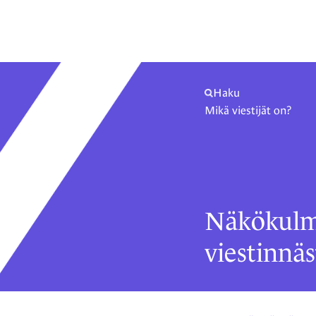
Haku
Mikä viestijät on?
Näkökulm
viestinnäs