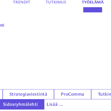
TRENDIT
TUTKIMUS
TYÖELÄMÄ
hti
Strategiaviestintä
ProComma
Tutki
Sidosryhmälehti
Lisää ...