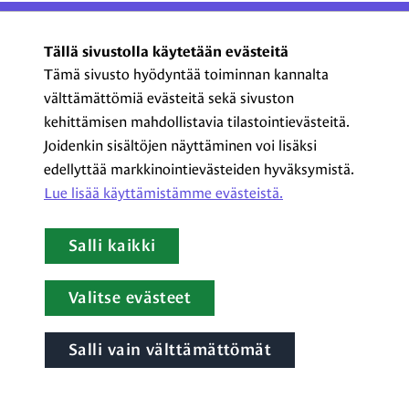
ProCom – Viestinnän
Tällä sivustolla käytetään evästeitä
ammattilaiset ry
Tämä sivusto hyödyntää toiminnan kannalta
välttämättömiä evästeitä sekä sivuston
Kasarmikatu 23 A 5, 2. krs
kehittämisen mahdollistavia tilastointievästeitä.
00130 Helsinki
Joidenkin sisältöjen näyttäminen voi lisäksi
+358 44 720 3022
edellyttää markkinointievästeiden hyväksymistä.
procom@procom.fi
Lue lisää käyttämistämme evästeistä.​​​​​​
procom.fi
Salli kaikki
LinkedIn
Facebook
Instagram
YouTube
Valitse evästeet
Salli vain välttämättömät
Tietoa evästeistä
|
Tietosuojaseloste