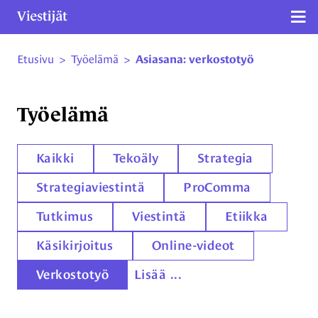
Näy
Etusivu
>
Työelämä
>
Asiasana: verkostotyö
Siirry sivun sisältöön
Työelämä
Kaikki
Tekoäly
Strategia
Strategiaviestintä
ProComma
Tutkimus
Viestintä
Etiikka
Käsikirjoitus
Online-videot
Verkostotyö
Lisää ...