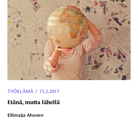
TYÖELÄMÄ
/
15.2.2017
Etänä, mutta lähellä
Ellimaija Ahonen