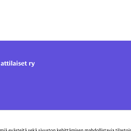
tilaiset ry
 evästeitä sekä sivuston kehittämisen mahdollistavia tilastointi