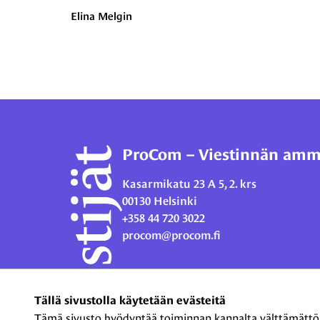
Elina Melgin
ProCom – Viestinnän ammat
Kasarmikatu 23 A 5, 2. krs
00130 Helsinki
+358 44 720 3022
procom@procom.fi
Tällä sivustolla käytetään evästeitä
Tämä sivusto hyödyntää toiminnan kannalta välttämättömiä