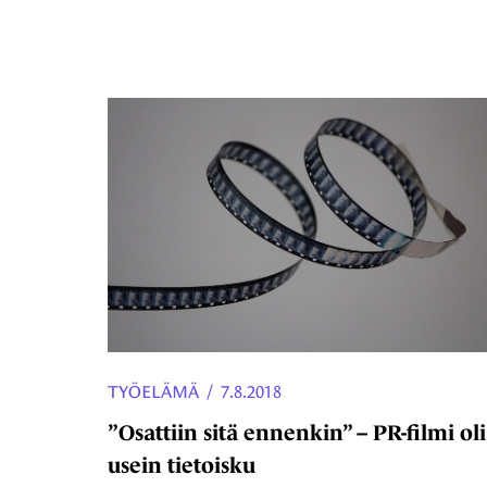
TYÖELÄMÄ
/
7.8.2018
”Osattiin sitä ennenkin” – PR-filmi oli
usein tietoisku