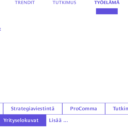
TRENDIT
TUTKIMUS
TYÖELÄMÄ
t
Strategiaviestintä
ProComma
Tutki
Yrityselokuvat
Lisää ...