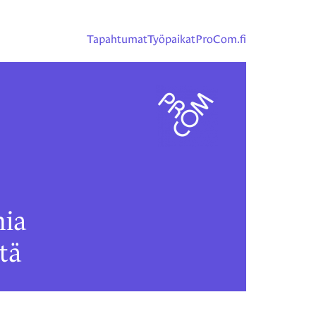
Tapahtumat
Työpaikat
ProCom.fi
ia
tä