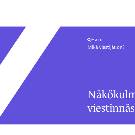
Haku
Mikä viestijät on?
Näkökulm
viestinnäs