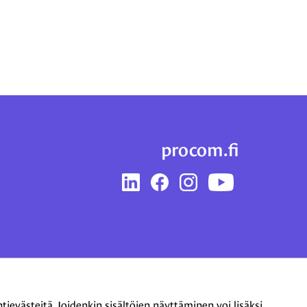
procom.fi
LinkedIn
Facebook
Instagram
YouTube
evästeitä. Joidenkin sisältöjen näyttäminen voi lisäksi