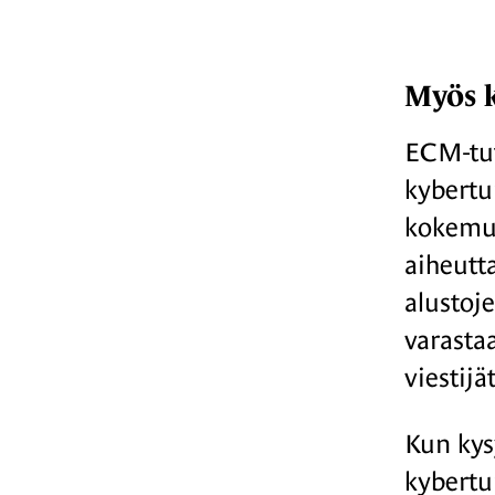
Myös k
ECM-tut
kybertu
kokemus
aiheutt
alustoj
varasta
viestijä
Kun kys
kybertur