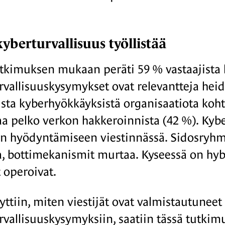
yberturvallisuus työllistää
kimuksen mukaan peräti 59 % vastaajista k
rvallisuuskysymykset ovat relevantteja heidä
ta kyberhyökkäyksistä organisaatiota koht
aa pelko verkon hakkeroinnista (42 %). Kyber
en hyödyntämiseen viestinnässä. Sidosryhmi
a, bottimekanismit murtaa. Kyseessä on hy
t operoivat.
yttiin, miten viestijät ovat valmistautuneet
vallisuuskysymyksiin, saatiin tässä tutkimuk