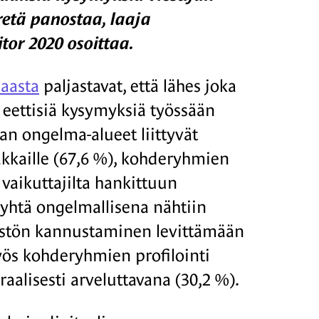
etä panostaa, laaja
or 2020 osoittaa.
maasta
paljastavat, että lähes joka
n eettisiä kysymyksiä työssään
 ongelma-alueet liittyvät
iakkaille (67,6 %), kohderyhmien
vaikuttajilta hankittuun
 yhtä ongelmallisena nähtiin
ilöstön kannustaminen levittämään
Myös kohderyhmien profilointi
alisesti arveluttavana (30,2 %).