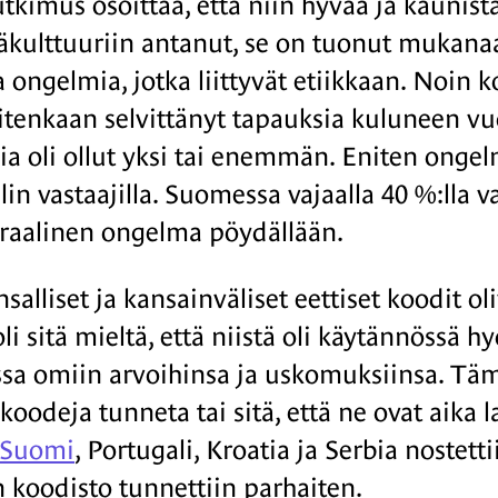
utkimus osoittaa, että niin hyvää ja kaunist
täkulttuuriin antanut, se on tuonut muka
a ongelmia, jotka liittyvät etiikkaan. Noin 
uitenkaan selvittänyt tapauksia kuluneen v
ia oli ollut yksi tai enemmän. Eniten ongelm
in vastaajilla. Suomessa vajaalla 40 %:lla 
raalinen ongelma pöydällään.
salliset ja kansainväliset eettiset koodit oli
li sitä mieltä, että niistä oli käytännössä h
ssa omiin arvoihinsa ja uskomuksiinsa. Tämä 
 koodeja tunneta tai sitä, että ne ovat aika 
Suomi
, Portugali, Kroatia ja Serbia nostett
n koodisto tunnettiin parhaiten.