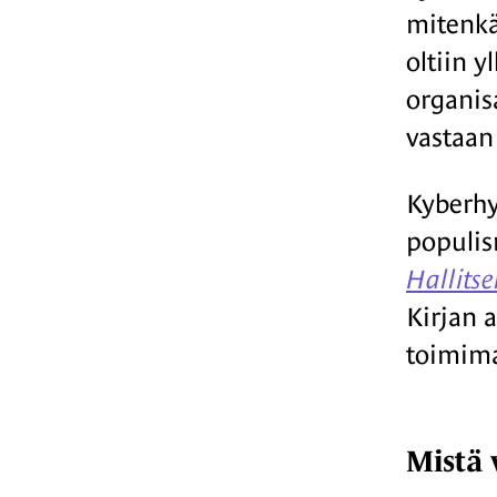
mitenkää
oltiin y
organis
vastaan 
Kyberhy
populis
Hallits
Kirjan a
toimim
Mistä 