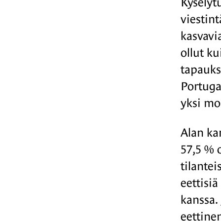
Kyselyt
viestin
kasvavi
ollut k
tapauks
Portugal
yksi mo
Alan kan
57,5 % o
tilantei
eettisiä
kanssa.
eettine