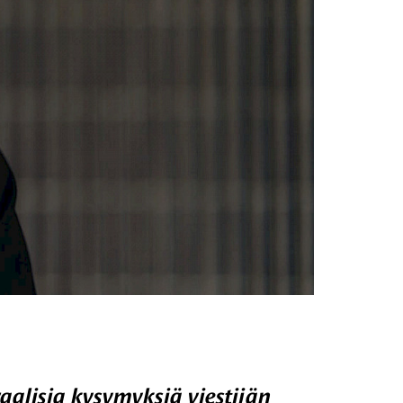
aalisia kysymyksiä viestijän