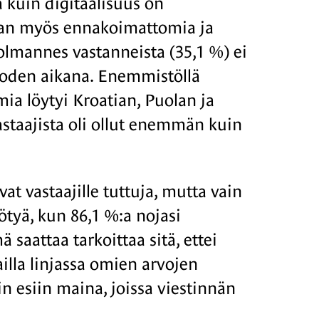
a kuin digitaalisuus on
naan myös ennakoimattomia ja
kolmannes vastanneista (35,1 %) ei
uoden aikana. Enemmistöllä
ia löytyi Kroatian, Puolan ja
vastaajista oli ollut enemmän kuin
vat vastaajille tuttuja, mutta vain
yötyä, kun 86,1 %:a nojasi
saattaa tarkoittaa sitä, ettei
lailla linjassa omien arvojen
iin esiin maina, joissa viestinnän