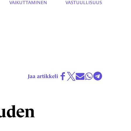
VAIKUTTAMINEN
VASTUULLISUUS
Jaa Facebookissa
Share on X
Jaa sähköposti
Jaa WhatsAp
Jaa Teleg
Jaa artikkeli
uuden