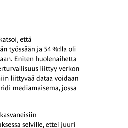
atsoi, että
n työssään ja 54 %:lla oli
aan. Eniten huolenaihetta
turvallisuus liittyy verkon
in liittyvää dataa voidaan
bridi mediamaisema, jossa
 kasvaneisiin
sessa selville, ettei juuri