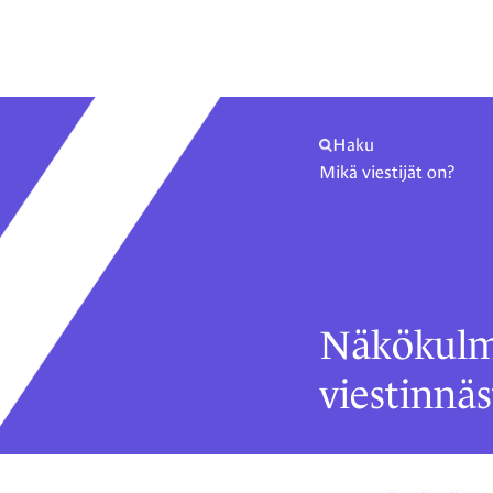
Haku
Mikä viestijät on?
Näkökulm
viestinnäs