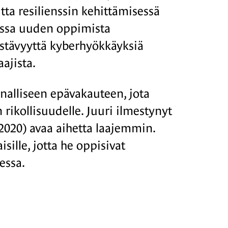
tta resilienssin kehittämisessä
amassa uuden oppimista
kestävyyttä kyberhyökkäyksiä
aajista.
nalliseen epävakauteen, jota
rikollisuudelle. Juuri ilmestynyt
020) avaa aihetta laajemmin.
isille, jotta he oppisivat
essa.