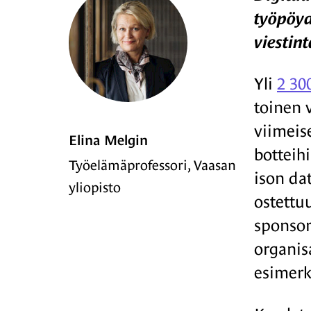
työpöyd
viestin
Yli
2 30
toinen 
viimeis
Elina Melgin
botteihi
Työelämäprofessori, Vaasan
ison da
yliopisto
ostettu
sponsor
organis
esimerk