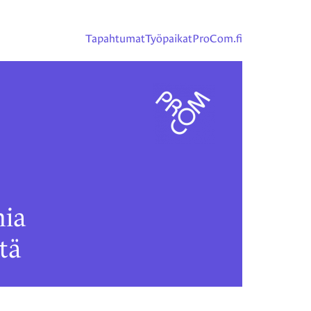
Tapahtumat
Työpaikat
ProCom.fi
ia
tä