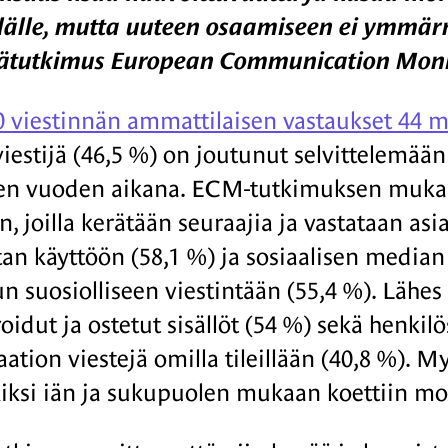
älle, mutta uuteen osaamiseen ei ymmärr
tätutkimus European Communication Monit
0 viestinnän ammattilaisen vastaukset 44 
viestijä (46,5 %) on joutunut selvittelemää
en vuoden aikana. ECM-tutkimuksen mukaan
n, joilla kerätään seuraajia ja vastataan as
tan käyttöön (58,1 %) ja sosiaalisen median 
un suosiolliseen viestintään (55,4 %). Lähes
oidut ja ostetut sisällöt (54 %) sekä henk
aation viestejä omilla tileillään (40,8 %). 
iksi iän ja sukupuolen mukaan koettiin mora