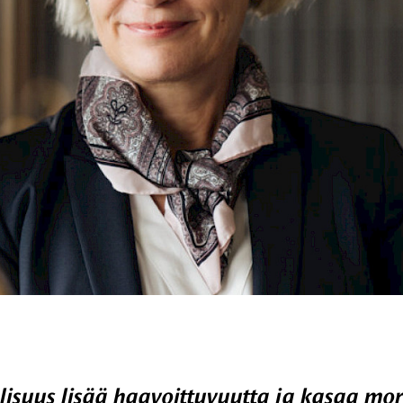
lisuus lisää haavoittuvuutta ja kasaa mor