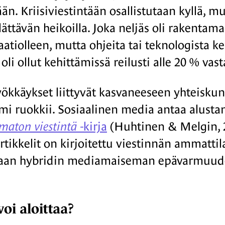
n. Kriisiviestintään osallistutaan kyllä, mu
llättävän heikoilla. Joka neljäs oli rakent
aatiolleen, mutta ohjeita tai teknologista 
oli ollut kehittämissä reilusti alle 20 % vast
ökkäykset liittyvät kasvaneeseen yhteiskun
mi ruokkii. Sosiaalinen media antaa alustan 
ematon viestintä
-kirja
(Huhtinen & Melgin, 2
rtikkelit on kirjoitettu viestinnän ammattila
aan hybridin mediamaiseman epävarmuud
voi aloittaa?