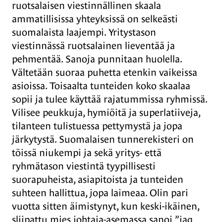
ruotsalaisen viestinnällinen skaala
ammatillisissa yhteyksissä on selkeästi
suomalaista laajempi. Yritystason
viestinnässä ruotsalainen lieventää ja
pehmentää. Sanoja punnitaan huolella.
Vältetään suoraa puhetta etenkin vaikeissa
asioissa. Toisaalta tunteiden koko skaalaa
sopii ja tulee käyttää rajatummissa ryhmissä.
Vilisee peukkuja, hymiöitä ja superlatiiveja,
tilanteen tulistuessa pettymystä ja jopa
järkytystä. Suomalaisen tunnerekisteri on
töissä niukempi ja sekä yritys- että
ryhmätason viestintä tyypillisesti
suorapuheista, asiapitoista ja tunteiden
suhteen hallittua, jopa laimeaa. Olin pari
vuotta sitten äimistynyt, kun keski-ikäinen,
sliipattu mies johtaja-asemassa sanoi ”jag