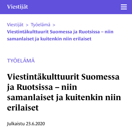
Näy
Viestijät
>
Työelämä
>
Siirry sivun sisältöön
Viestintäkulttuurit Suomessa ja Ruotsissa – niin
samanlaiset ja kuitenkin niin erilaiset
TYÖELÄMÄ
Viestintäkulttuurit Suomessa
ja Ruotsissa – niin
samanlaiset ja kuitenkin niin
erilaiset
Julkaistu
23.6.2020