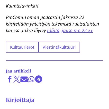
Kuunteluvinkki!
ProComin oman podcastin jaksossa 22
käsitellään yhteistyön tekemistä ruotsalaisten
kanssa. Jakso löytyy
täältä, jakso nro 22 >>
Asiasanat
Kulttuurierot
Viestintäkulttuuri
Jaa artikkeli
Jaa Facebookissa
Share on X
Jaa sähköpostitse
Jaa WhatsAppissa
Jaa Telegramissa
Kirjoittaja