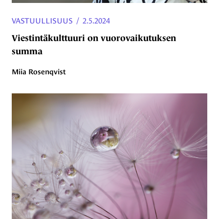
VASTUULLISUUS
/
2.5.2024
Viestintäkulttuuri on vuorovaikutuksen
summa
Miia Rosenqvist