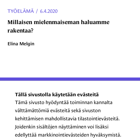
TYÖELÄMÄ
/
6.4.2020
Millaisen mielenmaiseman haluamme
rakentaa?
Elina Melgin
ProCom – Viestinnän
Tällä sivustolla käytetään evästeitä
ammattilaiset ry
Tämä sivusto hyödyntää toiminnan kannalta
välttämättömiä evästeitä sekä sivuston
Kasarmikatu 23 A 5, 2. krs
kehittämisen mahdollistavia tilastointievästeitä.
00130 Helsinki
Joidenkin sisältöjen näyttäminen voi lisäksi
+358 44 720 3022
edellyttää markkinointievästeiden hyväksymistä.
procom@procom.fi