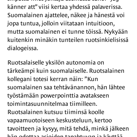
känner att” viisi kertaa yhdessä palaverissa.
Suomalainen ajattelee, näkee ja hänestä voi
jopa tuntua, jolloin viitataan intuitioon,
mutta suomalainen ei tunne töissä. Nykyään
kuitenkin minäkin tunteilen ruotsinkielisissä
dialogeissa.
Ruotsalaiselle yksilön autonomia on
tärkeämpi kuin suomalaiselle. Ruotsalainen
kollegani totesi kerran näin: ”Kun
suomalainen saa tehtävänannon, hän lähtee
työstämään powerpointtia avatakseen
toimintasuunnitelmaa tiimilleen.
Ruotsalainen kutsuu tiiminsä koolle
vapaamuotoiseen keskusteluun, kertoo
tavoitteen ja kysyy, mitä tehdä, minkä jälkeen
hän odottaa asioiden tapahtuvan ja käyttää