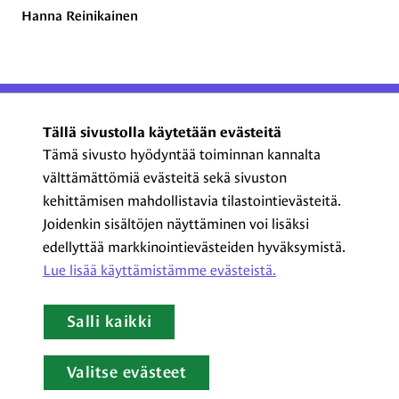
Hanna Reinikainen
ProCom – Viestinnän
Tällä sivustolla käytetään evästeitä
ammattilaiset ry
Tämä sivusto hyödyntää toiminnan kannalta
välttämättömiä evästeitä sekä sivuston
Kasarmikatu 23 A 5, 2. krs
kehittämisen mahdollistavia tilastointievästeitä.
00130 Helsinki
Joidenkin sisältöjen näyttäminen voi lisäksi
+358 44 720 3022
edellyttää markkinointievästeiden hyväksymistä.
procom@procom.fi
Lue lisää käyttämistämme evästeistä.​​​​​​
procom.fi
Salli kaikki
LinkedIn
Facebook
Instagram
YouTube
Valitse evästeet