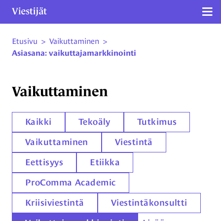
Näy
Etusivu
>
Vaikuttaminen
>
Siirry sivun sisältöön
Asiasana: vaikuttajamarkkinointi
Vaikuttaminen
Kaikki
Tekoäly
Tutkimus
Vaikuttaminen
Viestintä
Eettisyys
Etiikka
ProComma Academic
Kriisiviestintä
Viestintäkonsultti