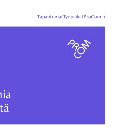
Tapahtumat
Työpaikat
ProCom.fi
ia
tä