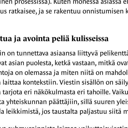
nen prosessissa). Kuten monessa asiassa e
us ratkaisee, ja se rakentuu onnistumisen
tua ja avointa peliä kulisseissa
n on tunnettava asiaansa liittyvä pelikentt
vat asian puolesta, ketkä vastaan, mitkä ov
htoja on olemassa ja miten niitä on mahdol
 laittaa kontekstiin. Viestin sisällön on sä
 tarjota eri näkökulmasta eri tahoille. Vaik
a yhteiskunnan päättäjiin, sillä suuren yle
la leikkimistä, jos taustalta paljastuu siitä 