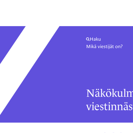
Haku
Mikä viestijät on?
Näkökulm
viestinnäs