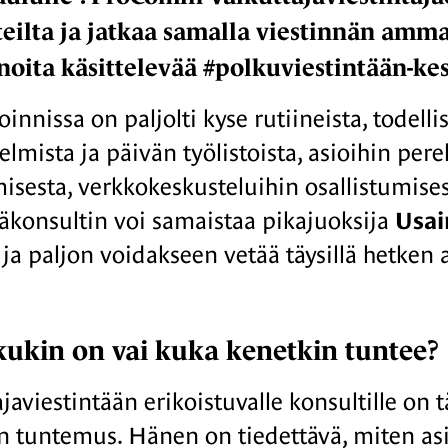
eilta ja jatkaa samalla viestinnän ammat
noita käsittelevää #polkuviestintään-ke
innissa on paljolti kyse rutiineista, todel
lmista ja päivän työlistoista, asioihin per
isesta, verkkokeskusteluihin osallistumisest
täkonsultin voi samaistaa pikajuoksija
Usain
ja paljon voidakseen vetää täysillä hetken 
ukin on vai kuka kenetkin tuntee?
javiestintään erikoistuvalle konsultille on t
n tuntemus. Hänen on tiedettävä, miten asia