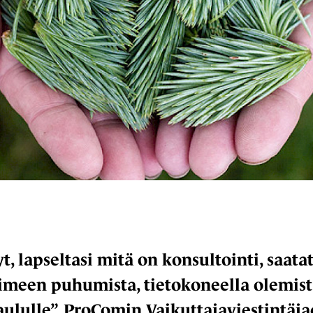
yt, lapseltasi mitä on konsultointi, saat
imeen puhumista, tietokoneella olemist
aululle”. ProComin Vaikuttajaviestintäjao