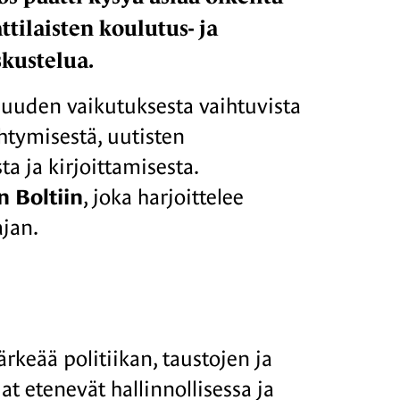
tilaisten koulutus- ja
skustelua.
lisuuden vaikutuksesta vaihtuvista
ehtymisestä, uutisten
a ja kirjoittamisesta.
 Boltiin
, joka harjoittelee
ajan.
ärkeää politiikan, taustojen ja
t etenevät hallinnollisessa ja