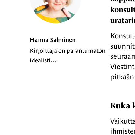
konsult
uratari
Konsulto
Hanna Salminen
suunnite
Kirjoittaja on parantumaton
seuraam
idealisti…
Viestin
pitkään 
Kuka k
Vaikutta
ihmiste