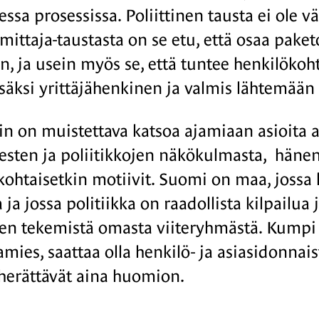
sessa prosessissa. Poliittinen tausta ei ole 
imittaja-taustasta on se etu, että osaa pake
, ja usein myös se, että tuntee henkilökohta
lisäksi yrittäjähenkinen ja valmis lähtemää
in on muistettava katsoa ajamiaan asioita
esten ja poliitikkojen näkökulmasta, hän
kohtaisetkin motiivit. Suomi on maa, jossa l
 ja jossa politiikka on raadollista kilpailua 
ojen tekemistä omasta viiteryhmästä. Kumpi 
amies, saattaa olla henkilö- ja asiasidonnai
herättävät aina huomion.