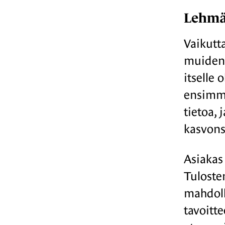
Lehmän
Vaikutt
muiden 
itselle 
ensimmä
tietoa, 
kasvons
Asiakas
Tuloste
mahdoll
tavoitte