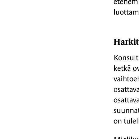
etenemi
luottam
Harkit
Konsulti
ketkä o
vaihtoe
osattava
osattava
suunnat
on tulel