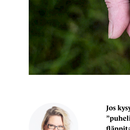
Jos kys
”puhel
fläppit