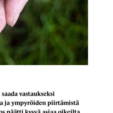
at saada vastaukseksi
a ja ympyröiden piirtämistä
s päätti kysyä asiaa oikeilta