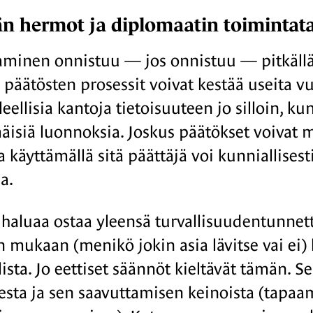
 hermot ja diplomaatin toimintat
aminen onnistuu — jos onnistuu — pitkällä 
päätösten prosessit voivat kestää useita vu
oleellisia kantoja tietoisuuteen jo silloin, ku
isiä luonnoksia. Joskus päätökset voivat mu
ja käyttämällä sitä päättäjä voi kunniallises
a.
 haluaa ostaa yleensä turvallisuudentunnet
n mukaan (menikö jokin asia lävitse vai ei)
ista. Jo eettiset säännöt kieltävät tämän. S
esta ja sen saavuttamisen keinoista (tapaam