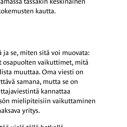
lämässä tässäkin keskinäinen
 kokemusten kautta.
ä ja se, miten sitä voi muovata:
at osapuolten vaikuttimet, mitä
lista muuttaa. Oma viesti on
ilyttävä samana, mutta se on
uttajaviestintä kannattaa
isön mielipiteisiin vaikuttaminen
maksava yritys.