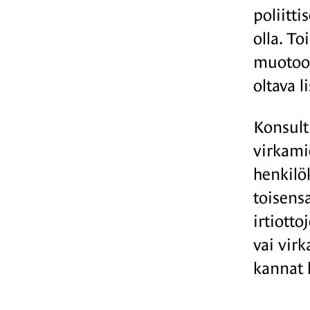
poliitti
olla. To
muotoon
oltava 
Konsult
virkami
henkilö
toisensa
irtiott
vai virk
kannat 