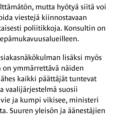
välttämätön, mutta hyötyä siitä voi
toida viestejä kiinnostavaan
isesti poliitikkoja. Konsultin on
n epämukavuusalueilleen.
 asiakasnäkökulman lisäksi myös
en on ymmärrettävä näiden
ähes kaikki päättäjät tuntevat
ja vaalijärjestelmä suosii
vie ja kumpi vikisee, ministeri
sta. Suuren yleisön ja äänestäjien