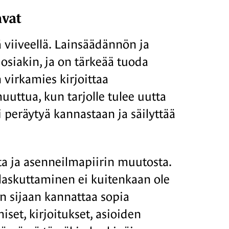
avat
viiveellä. Lainsäädännön ja
osiakin, ja on tärkeää tuoda
n virkamies kirjoittaa
uttua, kun tarjolle tulee uutta
ti peräytyä kannastaan ja säilyttää
ta ja asenneilmapiirin muutosta.
 laskuttaminen ei kuitenkaan ole
en sijaan kannattaa sopia
iset, kirjoitukset, asioiden