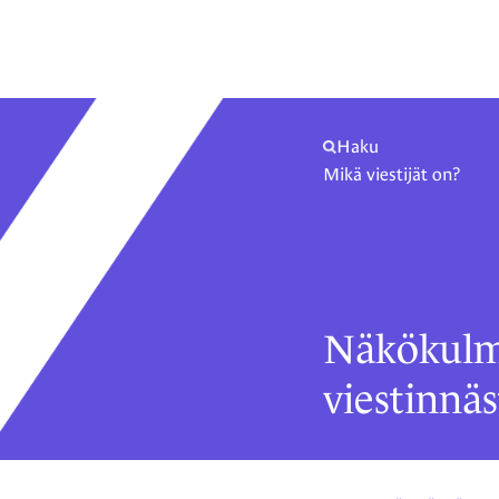
Haku
Mikä viestijät on?
Näkökulm
viestinnäs