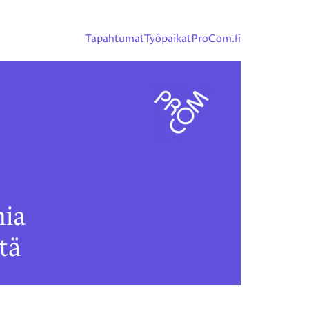
Tapahtumat
Työpaikat
ProCom.fi
ia
tä