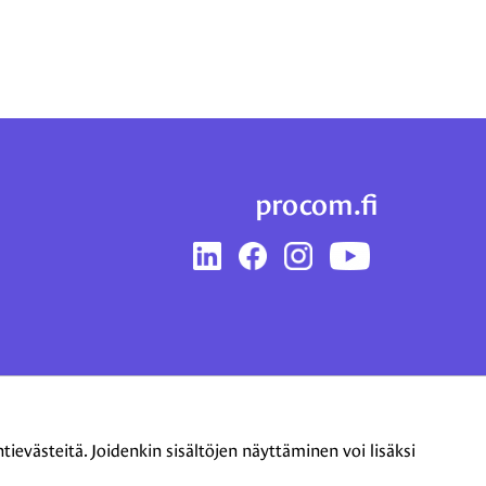
procom.fi
LinkedIn
Facebook
Instagram
YouTube
evästeitä. Joidenkin sisältöjen näyttäminen voi lisäksi
Tietoa evästeistä
|
Tietosuojaseloste