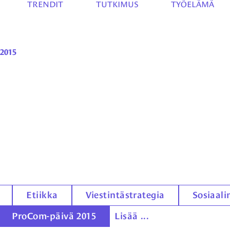
TRENDIT
TUTKIMUS
TYÖELÄMÄ
2015
Etiikka
Viestintästrategia
Sosiaal
ProCom-päivä 2015
Lisää ...