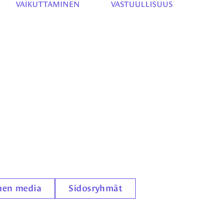
VAIKUTTAMINEN
VASTUULLISUUS
inen media
Sidosryhmät