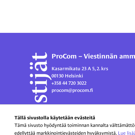
ProCom – Viestinnän ammat
Kasarmikatu 23 A 5, 2. krs
00130 Helsinki
+358 44 720 3022
procom@procom.fi
Tällä sivustolla käytetään evästeitä
Tämä sivusto hyödyntää toiminnan kannalta välttämättömiä
edellyttää markkinointievästeiden hyväksymistä.
Lue lisää