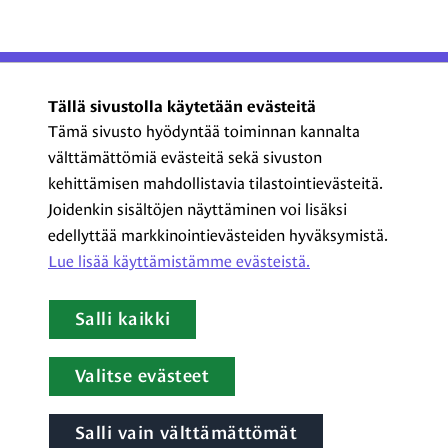
ProCom – Viestinnän
Tällä sivustolla käytetään evästeitä
ammattilaiset ry
Tämä sivusto hyödyntää toiminnan kannalta
välttämättömiä evästeitä sekä sivuston
Kasarmikatu 23 A 5, 2. krs
kehittämisen mahdollistavia tilastointievästeitä.
00130 Helsinki
Joidenkin sisältöjen näyttäminen voi lisäksi
+358 44 720 3022
edellyttää markkinointievästeiden hyväksymistä.
procom@procom.fi
Lue lisää käyttämistämme evästeistä.​​​​​​
procom.fi
Salli kaikki
LinkedIn
Facebook
Instagram
YouTube
Valitse evästeet
Salli vain välttämättömät
Tietoa evästeistä
|
Tietosuojaseloste