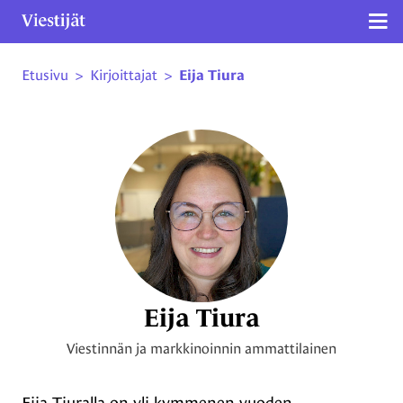
Näy
Etusivu
>
Kirjoittajat
>
Eija Tiura
Siirry sivun sisältöön
Eija Tiura
Viestinnän ja markkinoinnin ammattilainen
Eija Tiuralla on yli kymmenen vuoden