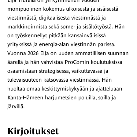
monipuolinen kokemus ulkoisesta ja sisäisestä
viestinnästä, digitaalisesta viestinnästä ja
markkinoinnista sekä some- ja sisältötyöstä. Hän
on työskennellyt pitkään kansainvälisissä
yrityksissä ja energia-alan viestinnän parissa.
Vuonna 2026 Eija on uuden ammatillisen suunnan
äärellä ja hän vahvistaa ProComin koulutuksissa
osaamistaan strategisessa, vaikuttavassa ja
tulevaisuuteen katsovassa viestinnässä. Hän
huoltaa omaa keskittymiskykyään ja ajatteluaan
Kanta-Hämeen harjumetsien poluilla, soilla ja
järvillä.
Kirjoitukset