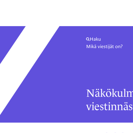
Haku
Mikä viestijät on?
Näkökulm
viestinnäs