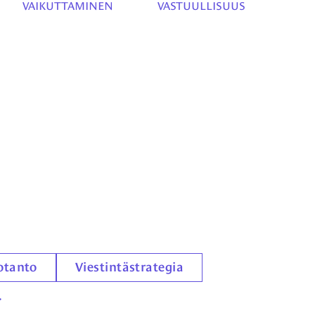
VAIKUTTAMINEN
VASTUULLISUUS
otanto
Viestintästrategia
.