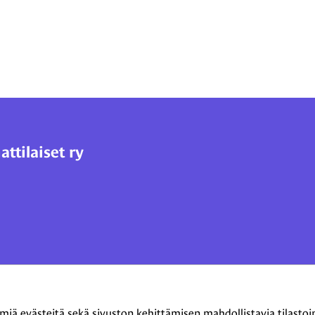
tilaiset ry
 evästeitä sekä sivuston kehittämisen mahdollistavia tilastointi