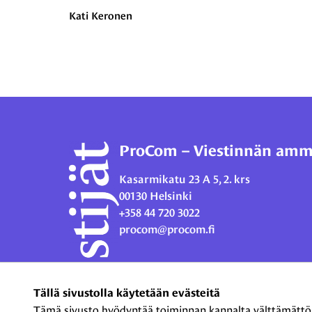
Kati Keronen
ProCom – Viestinnän ammat
Kasarmikatu 23 A 5, 2. krs
00130 Helsinki
+358 44 720 3022
procom@procom.fi
Tällä sivustolla käytetään evästeitä
Tämä sivusto hyödyntää toiminnan kannalta välttämättömiä