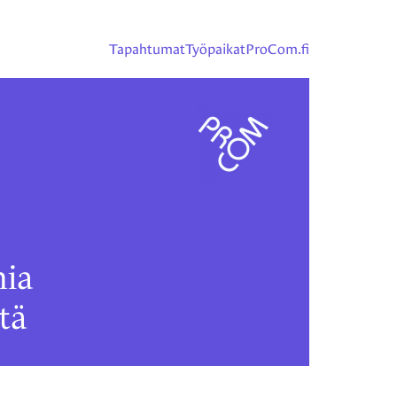
Tapahtumat
Työpaikat
ProCom.fi
ia
tä