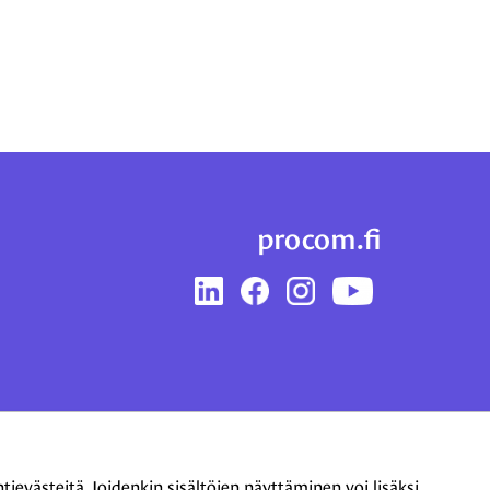
procom.fi
LinkedIn
Facebook
Instagram
YouTube
evästeitä. Joidenkin sisältöjen näyttäminen voi lisäksi