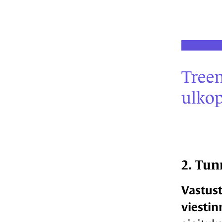
Treen
ulkop
2. Tun
Vastust
viestin