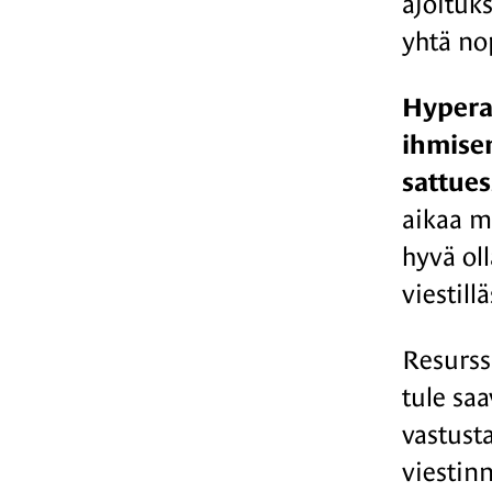
ajoituk
yhtä no
Hyperak
ihmisen
sattues
aikaa m
hyvä oll
viestill
Resurss
tule sa
vastusta
viestin