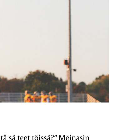
itä sä teet töissä?” Meinasin