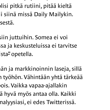
i pitkä rutiini, pitää kieltä
i siinä missä Daily Mailykin.
sestä.
iin juttuihin. Somea ei voi
ssa ja keskusteluissa ei tarvitse
ista
”
opetella.
n ja markkinoinnin laseja, sillä
an työhön. Vähintään yhtä tärkeää
pois. Vaikka vapaa-ajallakin
lä hyvä myös antaa olla. Kaikki
lyysiasi, ei edes Twitterissä.