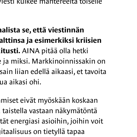
iesti kulkee mantereelta toiselle
lista se, että viestinnän
tinsa ja esimerkiksi kriisien
tusti.
AINA pitää olla hetki
le ja miksi. Markkinoinnissakin on
sain liian edellä aikaasi, et tavoita
ua aikasi ohi.
hmiset eivät myöskään koskaan
 taistella vastaan näkymätöntä
tät energiasi asioihin, joihin voit
taalisuus on tietyllä tapaa