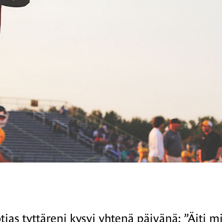
tias tyttäreni kysyi yhtenä päivänä: ”Äiti m