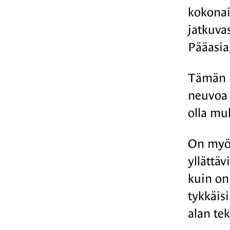
kokonai
jatkuva
Pääasia
Tämän r
neuvoa m
olla mu
On myös
yllättä
kuin on 
tykkäisi
alan te