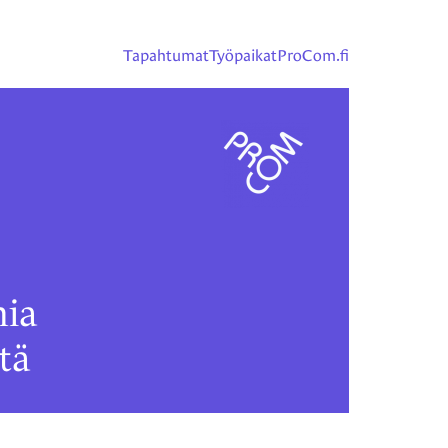
Tapahtumat
Työpaikat
ProCom.fi
ia
tä