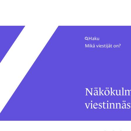
Haku
Mikä viestijät on?
Näkökulm
viestinnäs