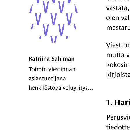
vastata,
olen va
mestaru
Viestin
mutta v
Katriina Sahlman
kokosin 
Toimin viestinnän
kirjoist
asiantuntijana
henkilöstöpalveluyritys…
1. Har
Perusvie
tiedotte