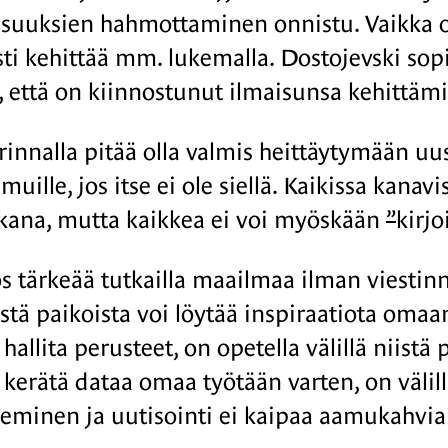
suuksien hahmottaminen onnistu. Vaikka olis
sti kehittää mm. lukemalla. Dostojevski sopi
, että on kiinnostunut ilmaisunsa kehittämi
innalla pitää olla valmis heittäytymään uus
uille, jos itse ei ole siellä. Kaikissa kanavi
kana, mutta kaikkea ei voi myöskään
”
kirjo
 tärkeää tutkailla maailmaa ilman viestinnä
vistä paikoista voi löytää inspiraatiota oma
hallita perusteet, on opetella välillä niistä 
 kerätä dataa omaa työtään varten, on välil
keminen ja uutisointi ei kaipaa aamukahviana