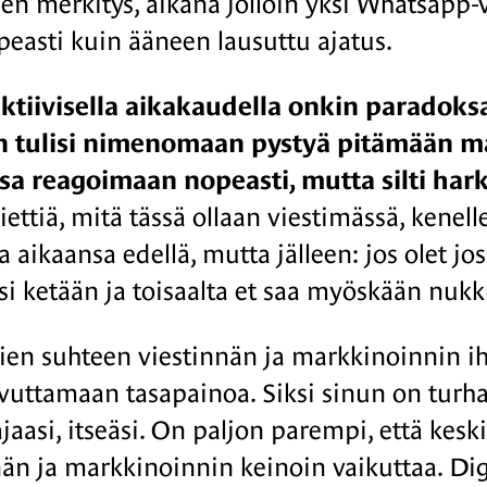
sen merkitys, aikana jolloin yksi Whatsapp-v
peasti kuin ääneen lausuttu ajatus.
tiivisella aikakaudella onkin paradoksaa
 tulisi nimenomaan pystyä pitämään malt
sa reagoimaan nopeasti, mutta silti harki
iettiä, mitä tässä ollaan viestimässä, kenel
a aikaansa edellä, mutta jälleen: jos olet jos
äsi ketään ja toisaalta et saa myöskään nukk
ien suhteen viestinnän ja markkinoinnin i
avuttamaan tasapainoa. Siksi sinun on turha
jaasi, itseäsi. On paljon parempi, että keski
nän ja markkinoinnin keinoin vaikuttaa. Digi