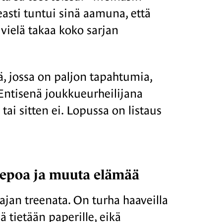
easti tuntui sinä aamuna, että
 vielä takaa koko sarjan
ä, jossa on paljon tapahtumia,
Entisenä joukkueurheilijana
 tai sitten ei. Lopussa on listaus
i lepoa ja muuta elämää
 ajan treenata. On turha haaveilla
ä tietään paperille, eikä