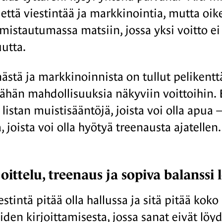
 että viestintää ja markkinointia, mutta oik
lmistautumassa matsiin, jossa yksi voitto ei
utta.
nästä ja markkinoinnista on tullut pelikentt
ähän mahdollisuuksia näkyviin voittoihin. 
listan muistisääntöjä, joista voi olla apua –
a, joista voi olla hyötyä treenausta ajatellen.
joittelu, treenaus ja sopiva balanss
stintä pitää olla hallussa ja sitä pitää koko
iden kirjoittamisesta, jossa sanat eivät löyd