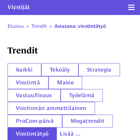
Näy
Etusivu
>
Trendit
>
Asiasana: viestintätyö
Siirry sivun sisältöön
Trendit
Kaikki
Tekoäly
Strategia
Viestintä
Maine
Vastuullisuus
Työelämä
Viestinnän ammattilainen
ProCom-päivä
Megatrendit
Viestintätyö
Lisää ...