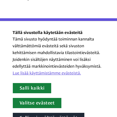
ProCom – Viestinnän
Tällä sivustolla käytetään evästeitä
ammattilaiset ry
Tämä sivusto hyödyntää toiminnan kannalta
välttämättömiä evästeitä sekä sivuston
Kasarmikatu 23 A 5, 2. krs
kehittämisen mahdollistavia tilastointievästeitä.
00130 Helsinki
Joidenkin sisältöjen näyttäminen voi lisäksi
+358 44 720 3022
edellyttää markkinointievästeiden hyväksymistä.
procom@procom.fi
Lue lisää käyttämistämme evästeistä.​​​​​​
procom.fi
Salli kaikki
LinkedIn
Facebook
Instagram
YouTube
Valitse evästeet