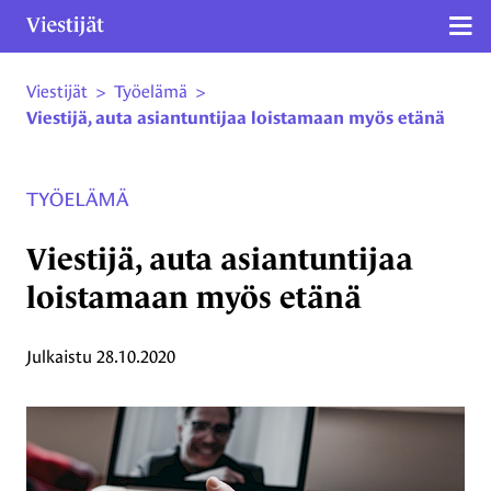
Näy
Viestijät
>
Työelämä
>
Siirry sivun sisältöön
Viestijä, auta asiantuntijaa loistamaan myös etänä
TYÖELÄMÄ
Viestijä, auta asiantuntijaa
loistamaan myös etänä
Julkaistu
28.10.2020