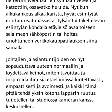
heitettiin webinaarien kylmään veteen ja
katsottiin, osaavatko he uida. Nyt kun
alkukankeus alkaa karista, hyvät esiintyjät
erottautuvat massasta. Tylsän tai takeltelevan
esiintyjän kohdalla etäyleisö avaa toiseen
selaimeen sähköpostin tai hoitaa
unohtuneen verkkokauppatilauksen siinä
samalla.
Johtajien ja asiantuntijoiden on nyt
sopeuduttava uuteen normaaliin ja
löydettävä keinot, miten tavoittaa ja
inspiroida ihmisiä etäelämässä luotettavasti,
empaattisesti ja avoimesti. Ja kaikki tämä
pitää tehdä yksin kotona läppärin ruutua
tuijotellen tai studiossa kameran kanssa
keskustellen.