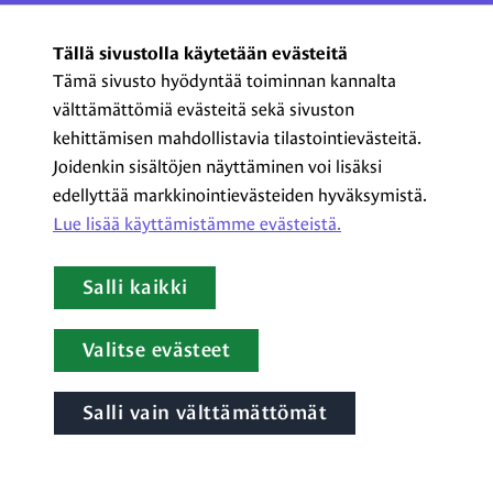
ProCom – Viestinnän
Tällä sivustolla käytetään evästeitä
ammattilaiset ry
Tämä sivusto hyödyntää toiminnan kannalta
välttämättömiä evästeitä sekä sivuston
Kasarmikatu 23 A 5, 2. krs
kehittämisen mahdollistavia tilastointievästeitä.
00130 Helsinki
Joidenkin sisältöjen näyttäminen voi lisäksi
+358 44 720 3022
edellyttää markkinointievästeiden hyväksymistä.
procom@procom.fi
Lue lisää käyttämistämme evästeistä.​​​​​​
procom.fi
Salli kaikki
LinkedIn
Facebook
Instagram
YouTube
Valitse evästeet
Salli vain välttämättömät
Tietoa evästeistä
|
Tietosuojaseloste