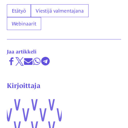
Asiasanat
Etätyö
Viestijä valmentajana
Webinaarit
Jaa artikkeli
Jaa Facebookissa
Share on X
Jaa sähköpostitse
Jaa WhatsAppissa
Jaa Telegramissa
Kirjoittaja