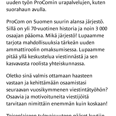
uuden työn ProComin urapalvelujen, kuten
suorahaun avulla.
ProCom on Suomen suurin alansa järjestö.
Sillä on yli 70-vuotinen historia ja noin 3 000
osaajan pääoma. Mikä järjestö! Lupaamme
tarjota mahdollisuuksia tärkeän uuden
ammattiroolin omaksumisessa. Lupaamme
pitää yllä keskustelua viestinnästä ja sen
kasvavasta roolista yhteiskunnassa.
Oletko sinä valmis ottamaan haasteen
vastaan ja kehittämään osaamistasi
seuraavan vuosikymmenen viestintätyöhön?
Osaavia ja motivoituneita viestijöitä
tarvitaan nimittäin enemmän kuin koskaan!
Toisenlaiseen tulevaisuuteen pääset kyytiin