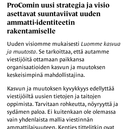
ProComin uusi strategia ja visio
asettavat suuntaviivat uuden
ammatti-identiteetin
rakentamiselle
Uuden visiomme mukaisesti
Luomme kasvua
ja muutosta
. Se tarkoittaa, että autamme
viestijöitä ottamaan paikkansa
organisaatioiden kasvun ja muutoksen
keskeisimpinä mahdollistajina.
Kasvun ja muutoksen kyvykkyys edellyttää
viestijöiltä uusien tietojen ja taitojen
oppimista. Tarvitaan rohkeutta, nöyryyttä ja
sydämen paloa. Ei kuitenkaan ole olemassa
vain yhdenlaista mallia viestinnän
ammattilaisuuteen. Kenties tittelitkin ovat