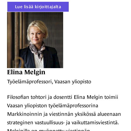
Lue lisää kirjoittajalta
Elina Melgin
Työelämäprofessori, Vaasan yliopisto
Filosofian tohtori ja dosentti Elina Melgin toimii
Vaasan yliopiston työelämäprofessorina
Markkinoinnin ja viestinnän yksikössä alueenaan
strateginen vastuullisuus- ja vaikuttamisviestintä.
Melginille on myönnetty viestinnän