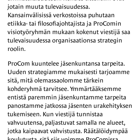
jotain muuta tulevaisuudessa.
Kansainvälisissä verkostoissa puhutaan
etiikka- tai filosofiajohtajista ja ProComin
visiotyöryhmän mukaan kokenut viestijä saa
tulevaisuudessa organisaationsa strategin
roolin.
ProCom kuuntelee jäsenkuntansa tarpeita.
Uuden strategiamme mukaisesti tarjoamme
sitä, mitä olemassaolomme tärkein
kohderyhmä tarvitsee. Ymmärtääksemme
entistä paremmin jäsenkuntamme tarpeita
panostamme jatkossa jäsenten urakehityksen
tukemiseen. Kun viestijä tunnistaa
vahvuutensa, paljastuvat samalla ne alueet,
jotka kaipaavat vahvistusta. Räätälöidympää
koulutusta, sitä siis voimme ProComissa