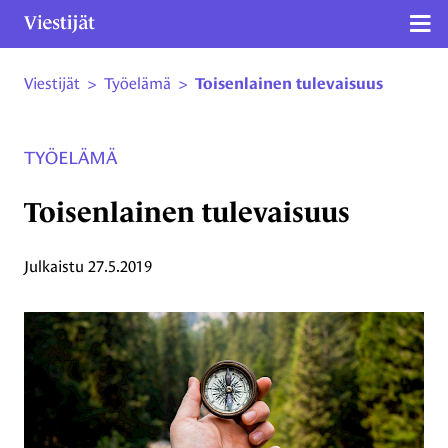
Näy
Viestijät
>
Työelämä
>
Toisenlainen tulevaisuus
Siirry sivun sisältöön
TYÖELÄMÄ
Toisenlainen tulevaisuus
Julkaistu
27.5.2019