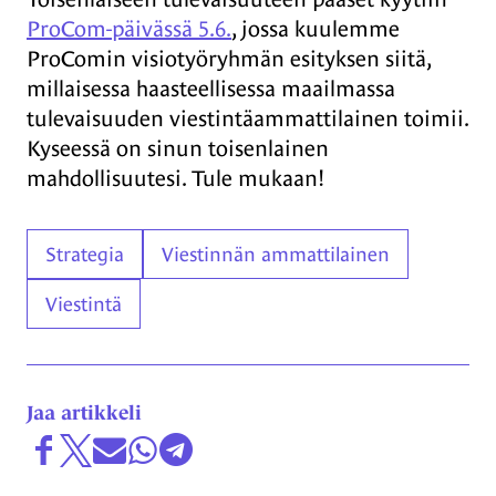
ProCom-päivässä 5.6.
, jossa kuulemme
ProComin visiotyöryhmän esityksen siitä,
millaisessa haasteellisessa maailmassa
tulevaisuuden viestintäammattilainen toimii.
Kyseessä on sinun toisenlainen
mahdollisuutesi. Tule mukaan!
Asiasanat
Strategia
Viestinnän ammattilainen
Viestintä
Jaa artikkeli
Jaa Facebookissa
Share on X
Jaa sähköpostitse
Jaa WhatsAppissa
Jaa Telegramissa