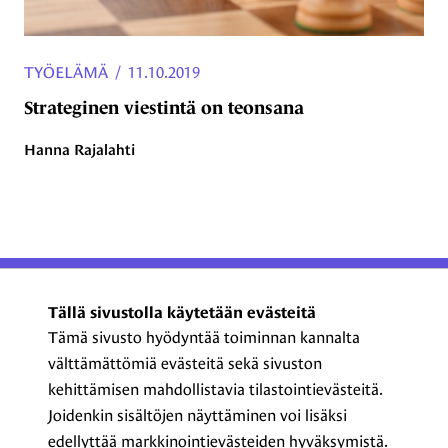
TYÖELÄMÄ
/
11.10.2019
Strateginen viestintä on teonsana
Hanna Rajalahti
ProCom – Viestinnän
Tällä sivustolla käytetään evästeitä
ammattilaiset ry
Tämä sivusto hyödyntää toiminnan kannalta
välttämättömiä evästeitä sekä sivuston
Kasarmikatu 23 A 5, 2. krs
kehittämisen mahdollistavia tilastointievästeitä.
00130 Helsinki
Joidenkin sisältöjen näyttäminen voi lisäksi
+358 44 720 3022
edellyttää markkinointievästeiden hyväksymistä.
procom@procom.fi