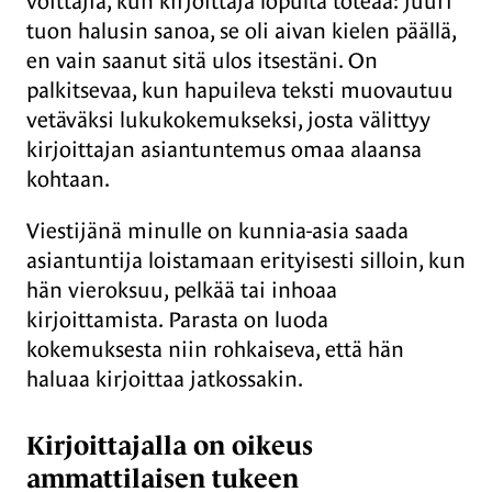
voittajia, kun kirjoittaja lopulta toteaa: juuri
tuon halusin sanoa, se oli aivan kielen päällä,
en vain saanut sitä ulos itsestäni. On
palkitsevaa, kun hapuileva teksti muovautuu
vetäväksi lukukokemukseksi, josta välittyy
kirjoittajan asiantuntemus omaa alaansa
kohtaan.
Viestijänä minulle on kunnia-asia saada
asiantuntija loistamaan erityisesti silloin, kun
hän vieroksuu, pelkää tai inhoaa
kirjoittamista. Parasta on luoda
kokemuksesta niin rohkaiseva, että hän
haluaa kirjoittaa jatkossakin.
Kirjoittajalla on oikeus
ammattilaisen tukeen