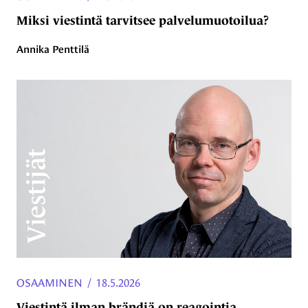
Miksi viestintä tarvitsee palvelumuotoilua?
Annika Penttilä
OSAAMINEN
/
18.5.2026
Viestintä ilman brändiä on reagointia