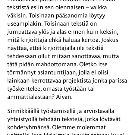
tekstistä esiin sen olennaisen – vaikka
väkisin. Toisinaan pääsanomia löytyy
useampiakin. Toisinaan tekstiä on
jumpattava ylös ja alas ennen kuin keksin,
mitä kirjoittaja ehkä haluaa kertoa. Joskus
näyttää, ettei kirjoittajalla ole tekstiä
tehdessään ollut mitään sanottavaa, mutta
tätä pidän mahdottomana. Oletko itse
törmännyt asiantuntijaan, jolla ei olisi
lainkaan kerrottavaa projektista jonka parissa
työskentelee, omasta työstään tai
ammattialastaan? Aivan.
Sinnikkäällä työstämisellä ja arvostavalla
yhteistyöllä tehdään tekstejä, jotka löytävät
kohderyhmänsä. Olemme molemmat