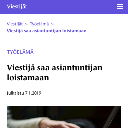
Näy
Viestijät
>
Työelämä
>
Siirry sivun sisältöön
Viestijä saa asiantuntijan loistamaan
TYÖELÄMÄ
Viestijä saa asiantuntijan
loistamaan
Julkaistu
7.1.2019