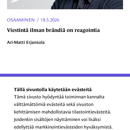
OSAAMINEN
/
18.5.2026
Viestintä ilman brändiä on reagointia
Ari-Matti Erjansola
ProCom – Viestinnän
Tällä sivustolla käytetään evästeitä
ammattilaiset ry
Tämä sivusto hyödyntää toiminnan kannalta
välttämättömiä evästeitä sekä sivuston
Kasarmikatu 23 A 5, 2. krs
kehittämisen mahdollistavia tilastointievästeitä.
00130 Helsinki
Joidenkin sisältöjen näyttäminen voi lisäksi
+358 44 720 3022
edellyttää markkinointievästeiden hyväksymistä.
procom@procom.fi