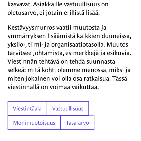
kasvavat. Asiakkaille vastuullisuus on
oletusarvo, ei jotain erillistä lisää.
Kestävyysmurros vaatii muutosta ja
ymmärryksen lisäämistä kaikkien duuneissa,
yksilö-, tiimi- ja organisaatiotasolla. Muutos
tarvitsee johtamista, esimerkkejä ja esikuvia.
Viestinnän tehtävä on tehdä suunnasta
selkeä: mitä kohti olemme menossa, miksi ja
miten jokainen voi olla osa ratkaisua. Tässä
viestinnällä on voimaa vaikuttaa.
Asiasanat
Viestintäala
Vastuullisuus
Monimuotoisuus
Tasa-arvo