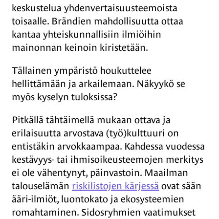
keskustelua yhdenvertaisuusteemoista
toisaalle. Brändien mahdollisuutta ottaa
kantaa yhteiskunnallisiin ilmiöihin
mainonnan keinoin kiristetään.
Tällainen ympäristö houkuttelee
hellittämään ja arkailemaan. Näkyykö se
myös kyselyn tuloksissa?
Pitkällä tähtäimellä mukaan ottava ja
erilaisuutta arvostava (työ)kulttuuri on
entistäkin arvokkaampaa. Kahdessa vuodessa
kestävyys- tai ihmisoikeusteemojen merkitys
ei ole vähentynyt, päinvastoin. Maailman
talouselämän
riskilistojen kärjessä
ovat sään
ääri-ilmiöt, luontokato ja ekosysteemien
romahtaminen. Sidosryhmien vaatimukset