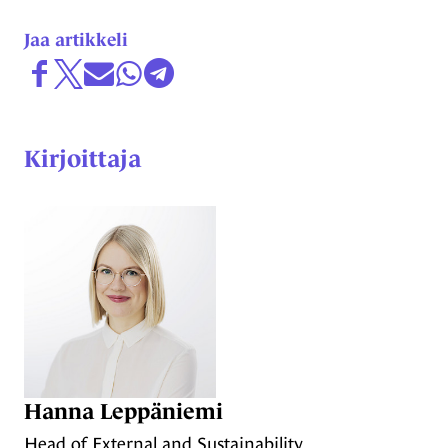
Jaa artikkeli
Jaa Facebookissa
Share on X
Jaa sähköpostitse
Jaa WhatsAppissa
Jaa Telegramissa
Kirjoittaja
Hanna Leppäniemi
Head of External and Sustainability