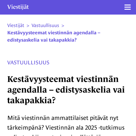
Näy
Viestijät
>
Vastuullisuus
>
Siirry sivun sisältöön
Kestävyysteemat viestinnän agendalla –
edistysaskelia vai takapakkia?
VASTUULLISUUS
Kestävyysteemat viestinnän
agendalla – edistysaskelia vai
takapakkia?
Mitä viestinnän ammattilaiset pitävät nyt
tärkeimpänä? Viestinnän ala 2025 -tutkimus