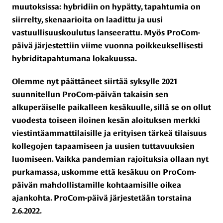
muutoksissa: hybridiin on hypätty, tapahtumia on
siirrelty, skenaarioita on laadittu ja uusi
vastuullisuuskoulutus lanseerattu. Myös ProCom-
päivä järjestettiin viime vuonna poikkeuksellisesti
hybriditapahtumana lokakuussa.
Olemme nyt päättäneet siirtää syksylle 2021
suunnitellun ProCom-päivän takaisin sen
alkuperäiselle paikalleen kesäkuulle, sillä se on ollut
vuodesta toiseen iloinen kesän aloituksen merkki
viestintäammattilaisille ja erityisen tärkeä tilaisuus
kollegojen tapaamiseen ja uusien tuttavuuksien
luomiseen. Vaikka pandemian rajoituksia ollaan nyt
purkamassa, uskomme että kesäkuu on ProCom-
päivän mahdollistamille kohtaamisille oikea
ajankohta. ProCom-päivä järjestetään torstaina
2.6.2022.