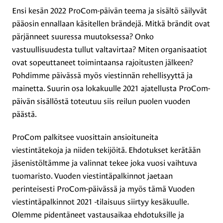
Ensi kesän 2022 ProCom-päivän teema ja sisältö säilyvät
pääosin ennallaan käsitellen brändejä. Mitkä brändit ovat
pärjänneet suuressa muutoksessa? Onko
vastuullisuudesta tullut valtavirtaa? Miten organisaatiot
ovat sopeuttaneet toimintaansa rajoitusten jälkeen?
Pohdimme päivässä myös viestinnän rehellisyyttä ja
mainetta. Suurin osa lokakuulle 2021 ajatellusta ProCom-
päivän sisällöstä toteutuu siis reilun puolen vuoden
päästä.
ProCom palkitsee vuosittain ansioituneita
viestintätekoja ja niiden tekijöitä. Ehdotukset kerätään
jäsenistöltämme ja valinnat tekee joka vuosi vaihtuva
tuomaristo. Vuoden viestintäpalkinnot jaetaan
perinteisesti ProCom-päivässä ja myös tämä Vuoden
viestintäpalkinnot 2021 -tilaisuus siirtyy kesäkuulle.
Olemme pidentäneet vastausaikaa ehdotuksille ja