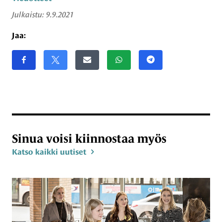
Julkaistu:
9.9.2021
Jaa:
Jaa sivu
Jaa Facebookissa
Share on X
Jaa sähköpostitse
Jaa WhatsAppissa
Jaa Telegramissa
Sinua voisi kiinnostaa myös
Katso kaikki uutiset