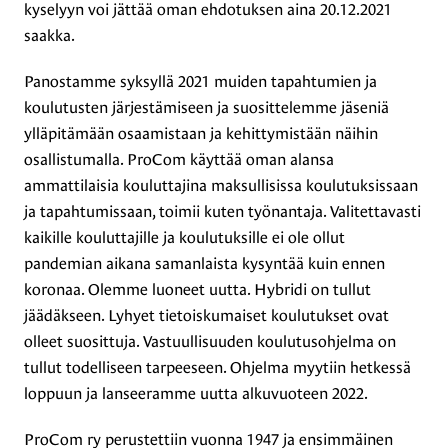
kyselyyn voi jättää oman ehdotuksen aina 20.12.2021
saakka.
Panostamme syksyllä 2021 muiden tapahtumien ja
koulutusten järjestämiseen ja suosittelemme jäseniä
ylläpitämään osaamistaan ja kehittymistään näihin
osallistumalla. ProCom käyttää oman alansa
ammattilaisia kouluttajina maksullisissa koulutuksissaan
ja tapahtumissaan, toimii kuten työnantaja. Valitettavasti
kaikille kouluttajille ja koulutuksille ei ole ollut
pandemian aikana samanlaista kysyntää kuin ennen
koronaa. Olemme luoneet uutta. Hybridi on tullut
jäädäkseen. Lyhyet tietoiskumaiset koulutukset ovat
olleet suosittuja. Vastuullisuuden koulutusohjelma on
tullut todelliseen tarpeeseen. Ohjelma myytiin hetkessä
loppuun ja lanseeramme uutta alkuvuoteen 2022.
ProCom ry perustettiin vuonna 1947 ja ensimmäinen