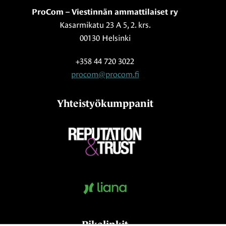
ProCom – Viestinnän ammattilaiset ry
Kasarmikatu 23 A 5, 2. krs.
00130 Helsinki
+358 44 720 3022
procom@procom.fi
Yhteistyökumppanit
Pikalinkit