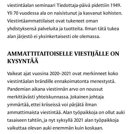
viestintäalan seminaari Tiedottaja-päivä pidettiin 1949.
Yli 70 vuodessa ala on naisistunut ja kasvanut kohisten.
Viestintäammattilaiset ovat tukeneet oman
yhdistyksensä palveluita ja tuotteita. Ilman tätä tukea
alan järjestö ei yksinkertaisesti ole olemassa.
AMMATTITAITOISELLE VIESTIJÄLLE ON
KYSYNTÄÄ
Vaikeat ajat vuosina 2020–2021 ovat merkinneet koko
viestintäalan brändille ennakoimatonta menestystä.
Pandemian aikana viestinnän arvo on noussut
merkittävästi yhteiskunnassa. Jokainen johtaja
ymmärtää, ettei kriiseissä voi pärjätä ilman
ammattimaista viestintää. Alan työpaikkoja on ollut auki
tasaiseen tahtiin, ja nyt syksyllä 2021 alan työpaikkoja
vaikuttaa olevan auki enemmän kuin koskaan.