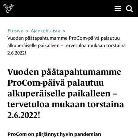
Näytä v
Siirry sivun sisältöön
Etusivu
>
Ajankohtaista
>
Vuoden päätapahtumamme ProCom-päivä palautuu
alkuperäiselle paikalleen – tervetuloa mukaan torstaina
2.6.2022!
Vuoden päätapahtumamme
ProCom-päivä palautuu
alkuperäiselle paikalleen –
tervetuloa mukaan torstaina
2.6.2022!
ProCom on pärjännyt hyvin pandemian