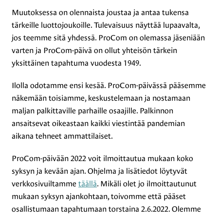
Muutoksessa on olennaista joustaa ja antaa tukensa
tärkeille luottojoukoille. Tulevaisuus näyttää lupaavalta,
jos teemme sitä yhdessä. ProCom on olemassa jäseniään
varten ja ProCom-päivä on ollut yhteisön tärkein
yksittäinen tapahtuma vuodesta 1949.
Ilolla odotamme ensi kesää. ProCom-päivässä pääsemme
näkemään toisiamme, keskustelemaan ja nostamaan
maljan palkittaville parhaille osaajille. Palkinnon
ansaitsevat oikeastaan kaikki viestintää pandemian
aikana tehneet ammattilaiset.
ProCom-päivään 2022 voit ilmoittautua mukaan koko
syksyn ja kevään ajan. Ohjelma ja lisätiedot löytyvät
verkkosivuiltamme
täällä
. Mikäli olet jo ilmoittautunut
mukaan syksyn ajankohtaan, toivomme että pääset
osallistumaan tapahtumaan torstaina 2.6.2022. Olemme