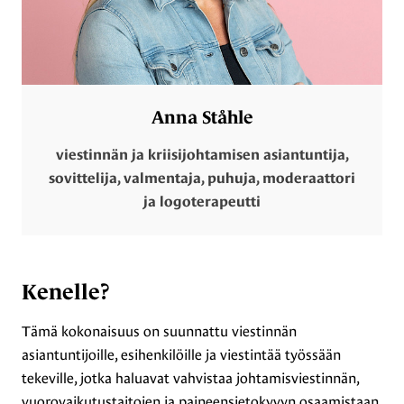
Anna Ståhle
viestinnän ja kriisijohtamisen asiantuntija,
sovittelija, valmentaja, puhuja, moderaattori
ja logoterapeutti
Kenelle?
Tämä kokonaisuus on suunnattu viestinnän
asiantuntijoille, esihenkilöille ja viestintää työssään
tekeville, jotka haluavat vahvistaa johtamisviestinnän,
vuorovaikutustaitojen ja paineensietokyvyn osaamistaan.