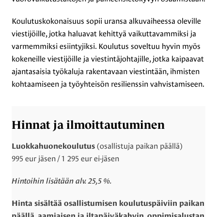
Koulutuskokonaisuus sopii uransa alkuvaiheessa oleville
viestijöille, jotka haluavat kehittyä vaikuttavammiksi ja
varmemmiksi esiintyjiksi. Koulutus soveltuu hyvin myös
kokeneille viestijöille ja viestintäjohtajille, jotka kaipaavat
ajantasaisia työkaluja rakentavaan viestintään, ihmisten
kohtaamiseen ja työyhteisön resilienssin vahvistamiseen.
Hinnat ja ilmoittautuminen
(osallistuja paikan päällä)
Luokkahuonekoulutus
995 eur jäsen / 1 295 eur ei-jäsen
Hintoihin lisätään alv. 25,5 %.
Hinta sisältää osallistumisen koulutuspäiviin paikan
päällä, aamiaisen ja iltapäiväkahvin, oppimisalustan