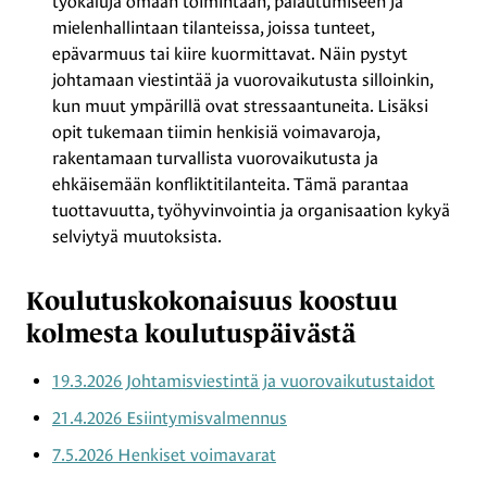
työkaluja omaan toimintaan, palautumiseen ja
mielenhallintaan tilanteissa, joissa tunteet,
epävarmuus tai kiire kuormittavat. Näin pystyt
johtamaan viestintää ja vuorovaikutusta silloinkin,
kun muut ympärillä ovat stressaantuneita. Lisäksi
opit tukemaan tiimin henkisiä voimavaroja,
rakentamaan turvallista vuorovaikutusta ja
ehkäisemään konfliktitilanteita. Tämä parantaa
tuottavuutta, työhyvinvointia ja organisaation kykyä
selviytyä muutoksista.
Koulutuskokonaisuus koostuu
kolmesta koulutuspäivästä
19.3.2026 Johtamisviestintä ja vuorovaikutustaidot
21.4.2026 Esiintymisvalmennus
7.5.2026 Henkiset voimavarat