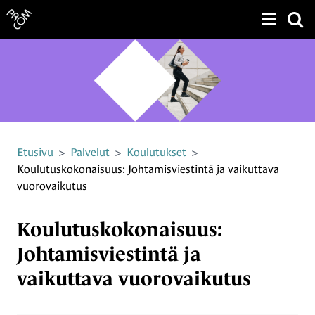
Näytä v
Siirry sivun sisältöön
Etusivu
>
Palvelut
>
Koulutukset
>
Koulutuskokonaisuus: Johtamisviestintä ja vaikuttava
vuorovaikutus
Koulutuskokonaisuus:
Johtamisviestintä ja
vaikuttava vuorovaikutus