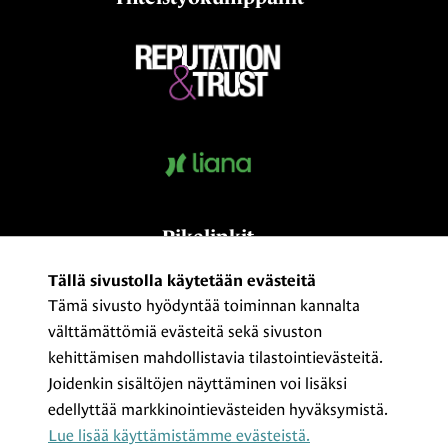
Pikalinkit
Kumppaniksi?
Tällä sivustolla käytetään evästeitä
Tämä sivusto hyödyntää toiminnan kannalta
Medialle
välttämättömiä evästeitä sekä sivuston
Yhteystiedot ja laskutusosoitteet
kehittämisen mahdollistavia tilastointievästeitä.
ProCom – The Finnish Association of
Joidenkin sisältöjen näyttäminen voi lisäksi
Communication Professionals
edellyttää markkinointievästeiden hyväksymistä.
Tietosuojaseloste
Lue lisää käyttämistämme evästeistä.​​​​​​