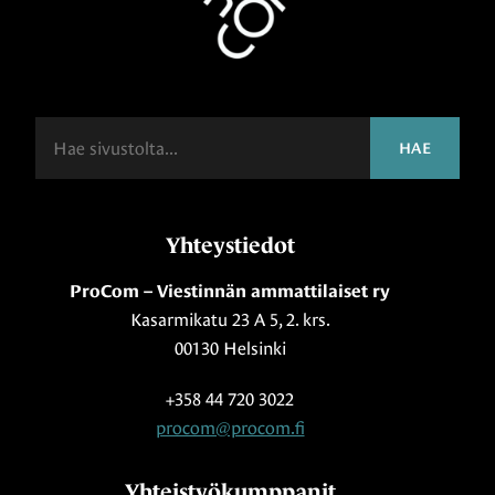
Haku
HAE
Yhteystiedot
ProCom – Viestinnän ammattilaiset ry
Kasarmikatu 23 A 5, 2. krs.
00130 Helsinki
+358 44 720 3022
procom@procom.fi
Yhteistyökumppanit