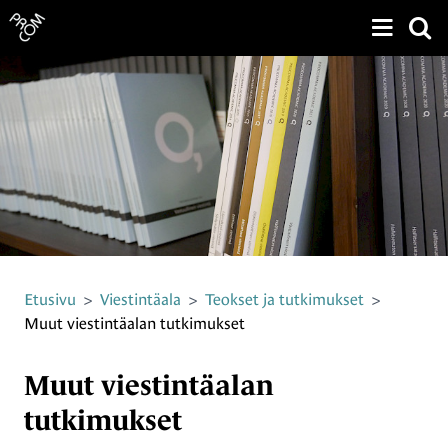
Näytä v
Siirry sivun sisältöön
Etusivu
>
Viestintäala
>
Teokset ja tutkimukset
>
Muut viestintäalan tutkimukset
Muut viestintäalan
tutkimukset