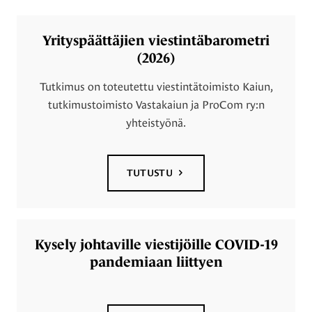
Tutustu alan tutkimuksiiin
Yrityspäättäjien viestintäbarometri
(2026)
Tutkimus on toteutettu viestintätoimisto Kaiun,
tutkimustoimisto Vastakaiun ja ProCom ry:n
yhteistyönä.
TUTUSTU
Kysely johtaville viestijöille COVID-19
pandemiaan liittyen