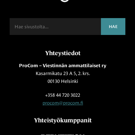
Haku
HAE
Yhteystiedot
ProCom – Viestinnän ammattilaiset ry
Kasarmikatu 23 A 5, 2. krs.
00130 Helsinki
+358 44 720 3022
procom@procom.fi
Yhteistyökumppanit