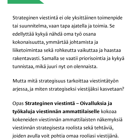
Strateginen viestintä – Oivalluksia 
Strateginen viestintä ei ole yksittäinen toimenpide
tai suunnitelma, vaan tapa ajatella ja toimia. Se
edellyttää kykyä nähdä oma työ osana
kokonaisuutta, ymmärtää johtamista ja
liiketoimintaa sekä rohkeutta vaikuttaa ja haastaa
rakentavasti. Samalla se vaatii priorisointia ja kykyä
tunnistaa, mikä juuri nyt on olennaista.
Mutta mitä strategisuus tarkoittaa viestintätyön
arjessa, ja miten strategiseksi viestijäksi kasvetaan?
Opas
Strateginen viestintä – Oivalluksia ja
kokoaa
työkaluja viestinnän ammattilaiselle
kokeneiden viestinnän ammattilaisten näkemyksiä
viestinnän strategisesta roolista sekä tehtäviä,
joiden avulla voit pohtia omaa rooliasi viestijänä.