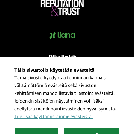
Pikalinkit
Kumppaniksi?
Tällä sivustolla käytetään evästeitä
Tämä sivusto hyödyntää toiminnan kannalta
Medialle
välttämättömiä evästeitä sekä sivuston
Yhteystiedot ja laskutusosoitteet
kehittämisen mahdollistavia tilastointievästeitä.
ProCom – The Finnish Association of
Joidenkin sisältöjen näyttäminen voi lisäksi
Communication Professionals
edellyttää markkinointievästeiden hyväksymistä.
Tietosuojaseloste
Lue lisää käyttämistämme evästeistä.​​​​​​