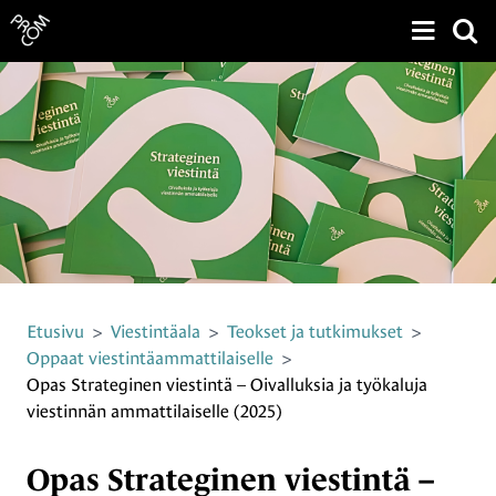
Näytä v
Siirry sivun sisältöön
Etusivu
>
Viestintäala
>
Teokset ja tutkimukset
>
Oppaat viestintäammattilaiselle
>
Opas Strateginen viestintä – Oivalluksia ja työkaluja
viestinnän ammattilaiselle (2025)
Opas Strateginen viestintä –