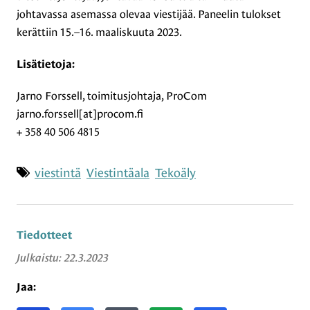
johtavassa asemassa olevaa viestijää. Paneelin tulokset
kerättiin 15.–16. maaliskuuta 2023.
Lisätietoja:
Jarno Forssell, toimitusjohtaja, ProCom
jarno.forssell[at]procom.fi
+ 358 40 506 4815
Asiasanat
viestintä
Viestintäala
Tekoäly
Tiedotteet
Julkaistu:
22.3.2023
Jaa: