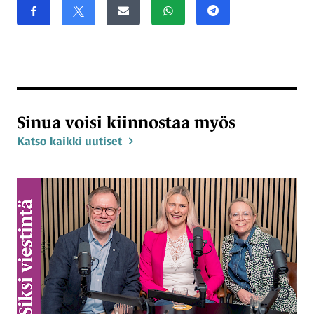
Jaa sivu
Jaa Facebookissa
Share on X
Jaa sähköpostitse
Jaa WhatsAppissa
Jaa Telegramissa
Sinua voisi kiinnostaa myös
Katso kaikki uutiset