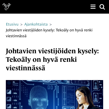
Näytä v
Siirry sivun sisältöön
Etusivu
>
Ajankohtaista
>
Johtavien viestijöiden kysely: Tekoäly on hyvä renki
viestinnässä
Johtavien viestijöiden kysely:
Tekoäly on hyvä renki
viestinnässä