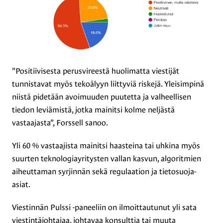
”Positiivisesta perusvireestä huolimatta viestijät
tunnistavat myös tekoälyyn liittyviä riskejä. Yleisimpinä
niistä pidetään avoimuuden puutetta ja valheellisen
tiedon leviämistä, jotka mainitsi kolme neljästä
vastaajasta”, Forssell sanoo.
Yli 60 % vastaajista mainitsi haasteina tai uhkina myös
suurten teknologiayritysten vallan kasvun, algoritmien
aiheuttaman syrjinnän sekä regulaation ja tietosuoja-
asiat.
Viestinnän Pulssi -paneeliin on ilmoittautunut yli sata
viestintäjohtajaa, johtavaa konsulttia tai muuta