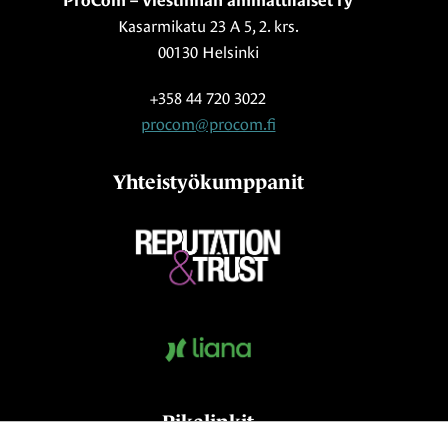
ProCom – Viestinnän ammattilaiset ry
Kasarmikatu 23 A 5, 2. krs.
00130 Helsinki
+358 44 720 3022
procom@procom.fi
Yhteistyökumppanit
Pikalinkit