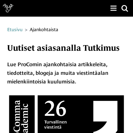
Näytä v
Siirry sivun sisältöön
Etusivu
>
Ajankohtaista
Uutiset asiasanalla Tutkimus
Lue ProComin ajankohtaisia artikkeleita,
tiedotteita, blogeja ja muita viestintäalan
mielenkiintoisia kuulumisia.