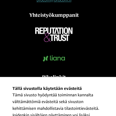
procom@procom.fi
Yhteistyökumppanit
Pikalinkit
Kumppaniksi?
Tällä sivustolla käytetään evästeitä
Tämä sivusto hyödyntää toiminnan kannalta
Medialle
välttämättömiä evästeitä sekä sivuston
Yhteystiedot ja laskutusosoitteet
kehittämisen mahdollistavia tilastointievästeitä.
ProCom – The Finnish Association of
Joidenkin sisältöjen näyttäminen voi lisäksi