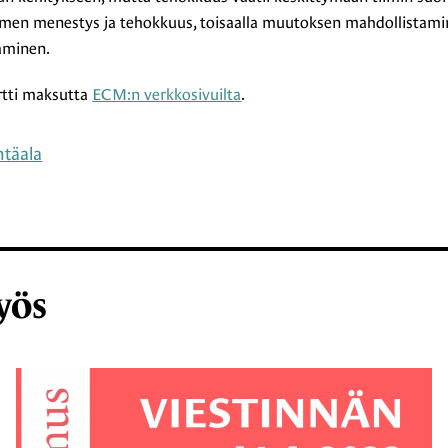
äimen menestys ja tehokkuus, toisaalla muutoksen mahdollistami
aminen.
ortti maksutta
ECM:n verkkosivuilta
.
t
ntäala
yös