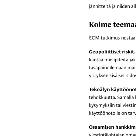
jännitteitä ja niiden a
Kolme teemaa
ECM-tutkimus nostaa e
Geopoliittiset riskit.
kantaa mielipiteitä jak
tasapainoilemaan main
yrityksen sisäiset sid
Tekoälyn käyttöönot
tehokkuutta. Samalla ku
kysymyksiin tai viest
käyttöönotolle on tar
Osaamisen hankkim
viestintäjohtajan oma