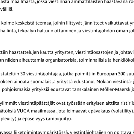
sta maailmasta, jossa viestinnän ammattilaisten haastavana roo
välillä.
 kolme keskeistä teemaa, joihin liittyvät jännitteet vaikuttavat yr
en hallinta, tekoälyn haltuun ottaminen ja viestintäjohdon oman 
ttiin haastattelujen kautta yritysten, viestintäosastojen ja johtavie
n niiden aiheuttamia organisatorisia, toiminnallisia ja henkilökoh
tateltiin 30 viestintäjohtajaa, jotka poimittiin Euroopan 300 s
toksen ainoata suomalaista yritystä edustanut Nokian viestintä-
 pohjoismaisia yrityksiä edustavat tanskalainen Möller-Maersk ja
mmät viestintäpäättäjät ovat työssään erityisen alttiita ristirii
äätöksiä VUCA-maailmassa, jota leimaavat epävakaus (volatility)
exity) ja epäselvyys (ambiguity).
assa liiketoimintaympäristössä, viestintäjohtajien on opittava 