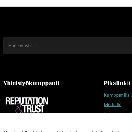
Haku
Yhteistyökumppanit
Pikalinkit
Kumppaniksi
Medialle
Yhteystiedot 
ProCom – The