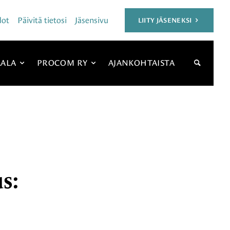
dot
Päivitä tietosi
Jäsensivu
LIITY JÄSENEKSI
Sivustoha
ÄALA
PROCOM RY
AJANKOHTAISTA
s: