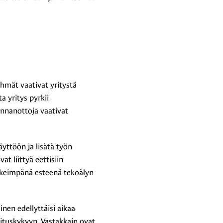
hmät vaativat yritystä
a yritys pyrkii
nnanottoja vaativat
äyttöön ja lisätä työn
at liittyä eettisiin
ärkeimpänä esteenä tekoälyn
nen edellyttäisi aikaa
ituskykyyn. Vastakkain ovat