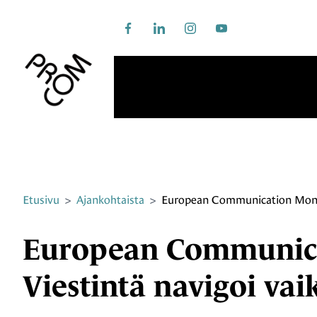
Siirry sivun sisältöön
Facebook
LinkedIn
Instagram
Youtube
Etusivu
>
Ajankohtaista
>
European Communication Monitor
European Communica
Viestintä navigoi vaik