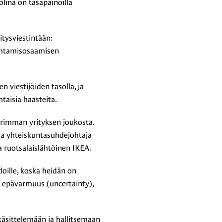
lina on tasapainoilla
itysviestintään:
johtamisosaamisen
n viestijöiden tasolla, ja
taisia haasteita.
uurimman yrityksen joukosta.
 ja yhteiskuntasuhdejohtaja
 ruotsalaislähtöinen IKEA.
doille, koska heidän on
, epävarmuus (uncertainty),
käsittelemään ja hallitsemaan