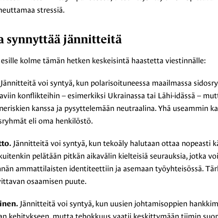
iheuttamaa stressiä.
 synnyttää jännitteitä
sille kolme tämän hetken keskeisintä haastetta viestinnälle:
Jännitteitä voi syntyä, kun polarisoituneessa maailmassa sidosry
aviin konflikteihin – esimerkiksi Ukrainassa tai Lähi-idässä – mutt
eriskien kanssa ja pysyttelemään neutraalina. Yhä useammin ka
osryhmät eli oma henkilöstö.
Jännitteitä voi syntyä, kun tekoäly halutaan ottaa nopeasti k
to.
itenkin pelätään pitkän aikavälin kielteisiä seurauksia, jotka voiv
innän ammattilaisten identiteettiin ja asemaan työyhteisössä. T
vittavan osaamisen puute.
Jännitteitä voi syntyä, kun uusien johtamisoppien hankkimi
inen.
an kehitykseen, mutta tehokkuus vaatii keskittymään tiimin suor