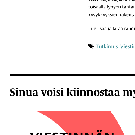
toisaalla lyhyen täht
kyvykkyyksien rakent
Lue lisää ja lataa rap
Asiasana
Tutkimus
Viesti
Sinua voisi kiinnostaa m