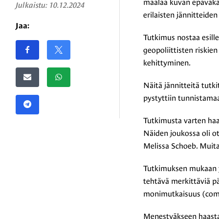
maalaa kuvan epävakaa
Julkaistu:
10.12.2024
erilaisten jännitteiden 
Jaa:
Tutkimus nostaa esille
Jaa sivu
Jaa Facebookissa
Share on X
geopoliittisten riski
kehittyminen.
Jaa sähköpostitse
Jaa WhatsAppissa
Näitä jännitteitä tutki
pystyttiin tunnistamaa
Jaa Telegramissa
Tutkimusta varten haas
Näiden joukossa oli o
Melissa Schoeb. Muita
Tutkimuksen mukaan yli
tehtävä merkittäviä p
monimutkaisuus (compl
Menestyäkseen haastav