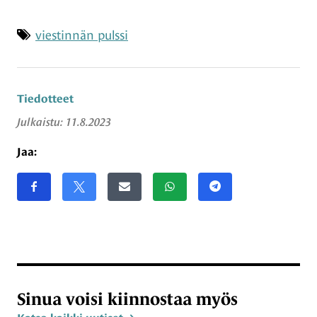
Asiasanat
viestinnän pulssi
Tiedotteet
Julkaistu:
11.8.2023
Jaa:
Jaa sivu
Jaa Facebookissa
Share on X
Jaa sähköpostitse
Jaa WhatsAppissa
Jaa Telegramissa
Sinua voisi kiinnostaa myös