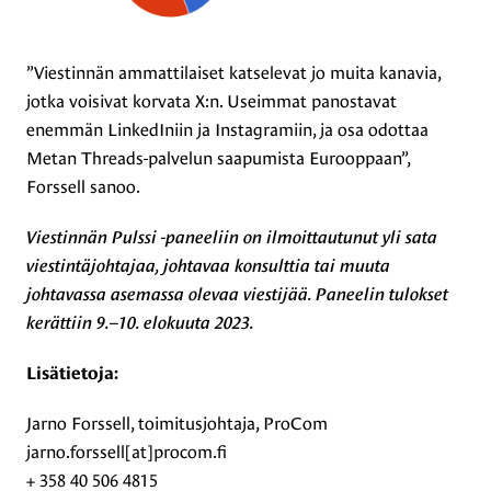
”Viestinnän ammattilaiset katselevat jo muita kanavia,
jotka voisivat korvata X:n. Useimmat panostavat
enemmän LinkedIniin ja Instagramiin, ja osa odottaa
Metan Threads-palvelun saapumista Eurooppaan”,
Forssell sanoo.
Viestinnän Pulssi -paneeliin on ilmoittautunut yli sata
viestintäjohtajaa, johtavaa konsulttia tai muuta
johtavassa asemassa olevaa viestijää. Paneelin tulokset
kerättiin 9.–10. elokuuta 2023.
Lisätietoja:
Jarno Forssell, toimitusjohtaja, ProCom
jarno.forssell[at]procom.fi
+ 358 40 506 4815