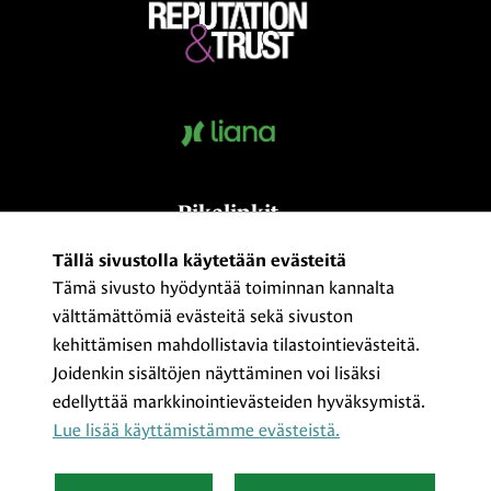
Pikalinkit
Kumppaniksi?
Tällä sivustolla käytetään evästeitä
Tämä sivusto hyödyntää toiminnan kannalta
Medialle
välttämättömiä evästeitä sekä sivuston
Yhteystiedot ja laskutusosoitteet
kehittämisen mahdollistavia tilastointievästeitä.
ProCom – The Finnish Association of
Joidenkin sisältöjen näyttäminen voi lisäksi
Communication Professionals
edellyttää markkinointievästeiden hyväksymistä.
Tietosuojaseloste
Lue lisää käyttämistämme evästeistä.​​​​​​