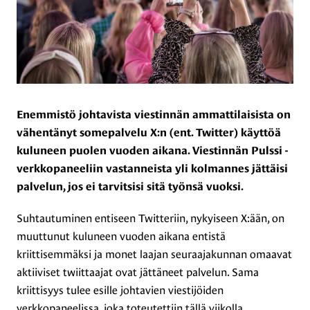
Enemmistö johtavista viestinnän ammattilaisista on
vähentänyt somepalvelu X:n (ent. Twitter) käyttöä
kuluneen puolen vuoden aikana. Viestinnän Pulssi -
verkkopaneeliin vastanneista yli kolmannes jättäisi
palvelun, jos ei tarvitsisi sitä työnsä vuoksi.
Suhtautuminen entiseen Twitteriin, nykyiseen X:ään, on
muuttunut kuluneen vuoden aikana entistä
kriittisemmäksi ja monet laajan seuraajakunnan omaavat
aktiiviset twiittaajat ovat jättäneet palvelun. Sama
kriittisyys tulee esille johtavien viestijöiden
verkkopaneelissa, joka toteutettiin tällä viikolla.