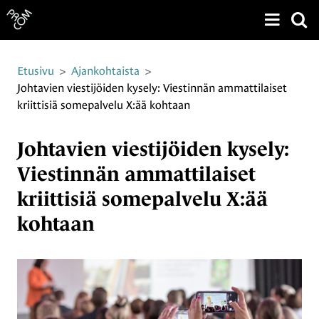
Näytä v
Siirry sivun sisältöön
Etusivu
>
Ajankohtaista
>
Johtavien viestijöiden kysely: Viestinnän ammattilaiset
kriittisiä somepalvelu X:ää kohtaan
Johtavien viestijöiden kysely:
Viestinnän ammattilaiset
kriittisiä somepalvelu X:ää
kohtaan