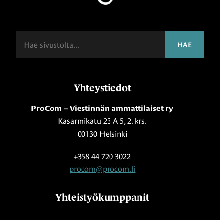
Haku
HAE
Yhteystiedot
ProCom – Viestinnän ammattilaiset ry
Kasarmikatu 23 A 5, 2. krs.
00130 Helsinki
+358 44 720 3022
procom@procom.fi
Yhteistyökumppanit