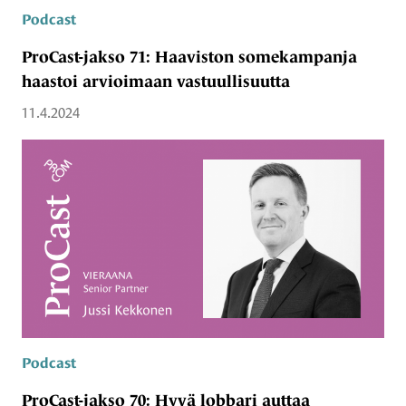
Podcast
ProCast-jakso 71: Haaviston somekampanja
haastoi arvioimaan vastuullisuutta
11.4.2024
Podcast
ProCast-jakso 70: Hyvä lobbari auttaa