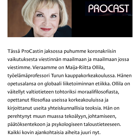
Tässä ProCastin jaksossa puhumme koronakriisin
vaikutuksesta viestinnän maailmaan ja maailmaan jossa
viestimme. Vieraamme on Maija-Riitta Ollila,
työelämäprofessori Turun kauppakorkeakoulussa. Hänen
opetusalansa on globaali liiketoiminnan etiikka. Ollila on
väitellyt valtiotieteen tohtoriksi moraalifilosofiasta,
opettanut filosofiaa useissa korkeakouluissa ja
kirjoittanut useita yhteiskunnallisia teoksia. Hän on
perehtynyt muun muassa tekoälyyn, johtamiseen,
päätöksentekoon ja psykologiseen taloustieteeseen.
Kaikki kovin ajankohtaisia aiheita juuri nyt.