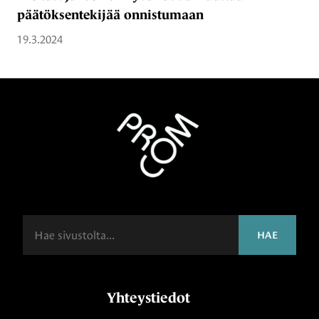
päätöksentekijää onnistumaan
19.3.2024
Haku
HAE
Yhteystiedot