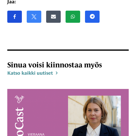
Jaa:
Jaa sivu
Jaa Facebookissa
Share on X
Jaa sähköpostitse
Jaa WhatsAppissa
Jaa Telegramissa
Sinua voisi kiinnostaa myös
Katso kaikki uutiset