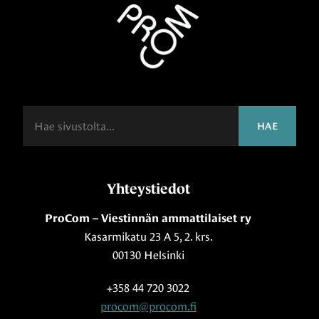
Haku
HAE
Yhteystiedot
ProCom – Viestinnän ammattilaiset ry
Kasarmikatu 23 A 5, 2. krs.
00130 Helsinki
+358 44 720 3022
procom@procom.fi