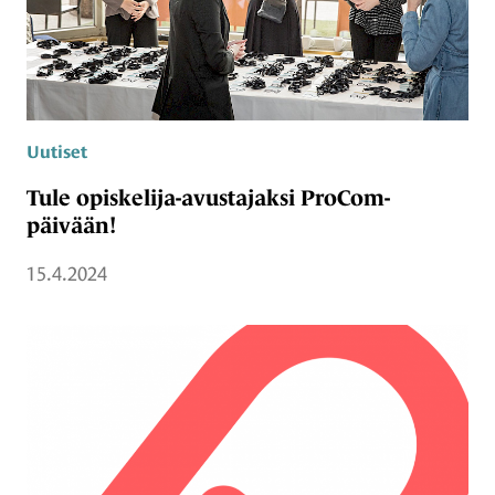
Uutiset
Tule opiskelija-avustajaksi ProCom-
päivään!
15.4.2024