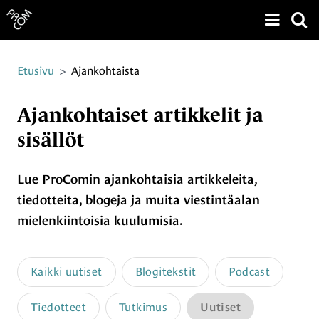
Näytä v
Siirry sivun sisältöön
Etusivu
>
Ajankohtaista
Ajankohtaiset artikkelit ja
sisällöt
Lue ProComin ajankohtaisia artikkeleita,
tiedotteita, blogeja ja muita viestintäalan
mielenkiintoisia kuulumisia.
Kaikki uutiset
Blogitekstit
Podcast
Tiedotteet
Tutkimus
Uutiset