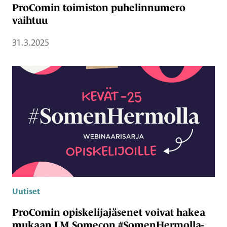
ProComin toimiston puhelinnumero
vaihtuu
31.3.2025
Uutiset
ProComin opiskelijajäsenet voivat hakea
mukaan LM Somecon #SomenHermolla-