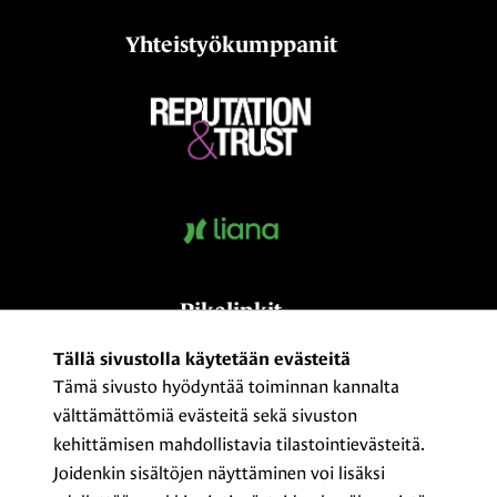
Yhteistyökumppanit
Pikalinkit
Kumppaniksi?
Tällä sivustolla käytetään evästeitä
Tämä sivusto hyödyntää toiminnan kannalta
Medialle
välttämättömiä evästeitä sekä sivuston
Yhteystiedot ja laskutusosoitteet
kehittämisen mahdollistavia tilastointievästeitä.
ProCom – The Finnish Association of
Joidenkin sisältöjen näyttäminen voi lisäksi
Communication Professionals