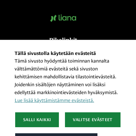
Pikalinkit
Kumppaniksi?
Tällä sivustolla käytetään evästeitä
Tämä sivusto hyödyntää toiminnan kannalta
Medialle
välttämättömiä evästeitä sekä sivuston
Yhteystiedot ja laskutusosoitteet
kehittämisen mahdollistavia tilastointievästeitä.
ProCom – The Finnish Association of
Joidenkin sisältöjen näyttäminen voi lisäksi
Communication Professionals
edellyttää markkinointievästeiden hyväksymistä.
Tietosuojaseloste
Lue lisää käyttämistämme evästeistä.​​​​​​
SALLI KAIKKI
VALITSE EVÄSTEET
Facebook
LinkedIn
Instagram
Youtube